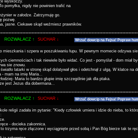
cze wyskoczy.
To pomyłka, nigdy nie powinien trafić na
nżynier w załodze. Zatrzymuję go.
ię pozwę.
Taa, jasne. Ciekawe skąd weźmiesz prawników.
ROZWALACZ ↑
SUCHAR ↓
Wrzuć dowcip na Fejsa! Popraw hum
go mieszkania i szpera w poszukiwaniu łupu. W pewnym momecie odzywa sie 
cych ciemnościach i tak niewiele było widać. Co jest - pomyślał - dom miał by
zywa sie znowu.
światło latarki w stronę skąd dolatywał głos i odetchnął z ulgą. W klatce na 
 - mam na imię Maria...
złodziej- Maria to bardzo glupie imię szczególnie jak dla ptaka.
sze jest Jezus dla dobermana...
ROZWALACZ ↑
SUCHAR ↓
Wrzuć dowcip na Fejsa! Popraw hum
le religii zadała im pytanie: "Kiedy człowiek umiera i idzie do nieba, to któr
:
ce.
ręce - docieka zakonnica.
 to trzyma ręce złączone i wyciągnięte przed sobą i Pan Bóg bierze tak te rę
i ją zakonnica.