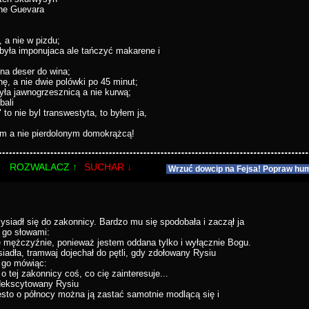
Che Guevara
, a nie w pizdu;
i była imponujaca ale tańczyć makarene i
 na deser do wina;
ę, a nie dwie polówki po 45 minut;
ła jawnogrzesznicą a nie kurwą;
bali
to nie byl transwestyta, to byłem ja,
em a nie pierdolonym domokrążcą!
ROZWALACZ ↑
SUCHAR ↓
Wrzuć dowcip na Fejsa! Popraw hum
zysiadł się do zakonnicy. Bardzo mu się spodobała i zaczął ja
 go słowami:
 mężczyźnie, ponieważ jestem oddana tylko i wyłącznie Bogu.
adła, tramwaj dojechał do pętli, gdy zdołowany Rysiu
ł go mówiąc:
o tej zakonnicy coś, co cię zainteresuje...
odekscytowany Rysiu
ęsto o północy można ją zastać samotnie modlącą się i