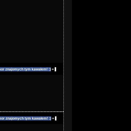
or znajomych tym kawałem! :)
=
or znajomych tym kawałem! :)
=