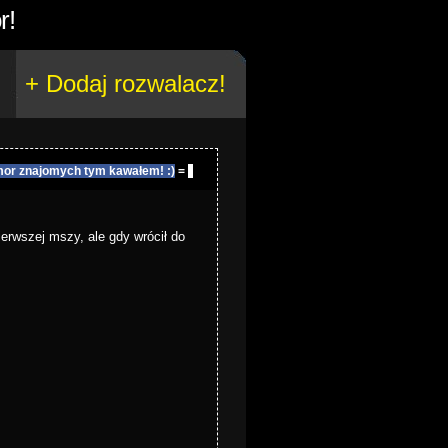
r!
+ Dodaj rozwalacz!
or znajomych tym kawałem! :)
=
pierwszej mszy, ale gdy wrócił do