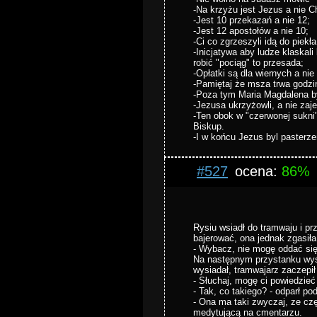
-Na krzyżu jest Jezus a nie 
-Jest 10 przekazań a nie 12;
-Jest 12 apostołów a nie 10;
-Ci co zgrzeszyli idą do piekła
-Inicjatywa aby ludze klaskal
robić "pociąg" to przesada;
-Opłatki są dla wiernych a nie
-Pamiętaj że msza trwa godzin
-Poza tym Maria Magdalena by
-Jezusa ukrzyżowli, a nie zaje
-Ten obok w "czerwonej sukni" 
Biskup.
-I w końcu Jezus byl pasterz
#527
ocena:
86%
Rysiu wsiadł do tramwaju i pr
bajerować, ona jednak zgasiła
- Wybacz, nie mogę oddać się
Na następnym przystanku wysi
wysiadał, tramwajarz zaczepi
- Słuchaj, mogę ci powiedzieć 
- Tak, co takiego? - odparł p
- Ona ma taki zwyczaj, ze cz
medytującą na cmentarzu.