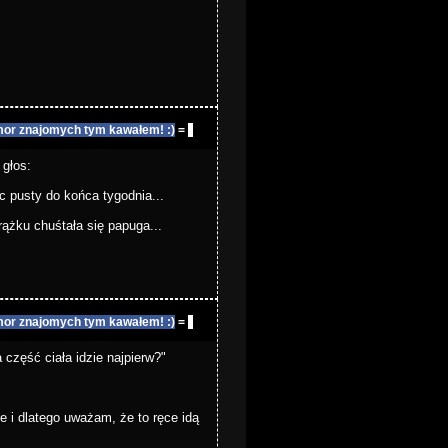
or znajomych tym kawałem! :)
=
głos:
c pusty do końca tygodnia...
drążku chuśtała się papuga...
or znajomych tym kawałem! :)
=
a część ciała idzie najpierw?"
ce i dlatego uważam, że to ręce idą