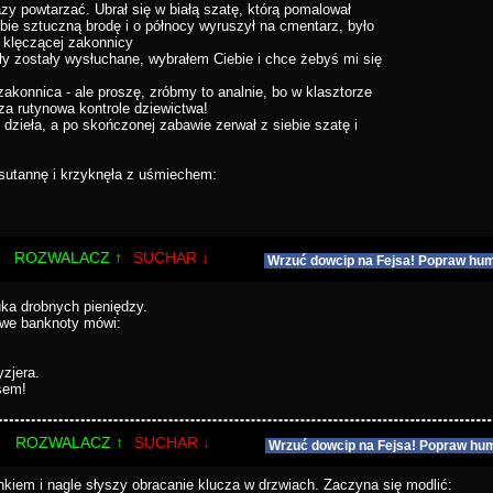
azy powtarzać. Ubrał się w białą szatę, którą pomalował
obie sztuczną brodę i o północy wyruszył na cmentarz, było
y klęczącej zakonnicy
odły zostały wysłuchane, wybrałem Ciebie i chce żebyś mi się
zakonnica - ale proszę, zróbmy to analnie, bo w klasztorze
a rutynowa kontrole dziewictwa!
 dzieła, a po skończonej zabawie zerwał z siebie szatę i
sutannę i krzyknęła z uśmiechem:
ROZWALACZ ↑
SUCHAR ↓
Wrzuć dowcip na Fejsa! Popraw hum
uka drobnych pieniędzy.
owe banknoty mówi:
yzjera.
sem!
ROZWALACZ ↑
SUCHAR ↓
Wrzuć dowcip na Fejsa! Popraw hum
nkiem i nagle słyszy obracanie klucza w drzwiach. Zaczyna się modlić: