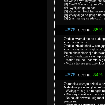
nie wie z czym inżynier jesz
[B] Co?!? Macie inżyniera?!? 
dół, wyślijcie go do nas.
[S] Zapomnij. Podoba mi się i
[B] Wysyłaj go na górę albo c
[S] (zaśmiał się szyderczo) 
#878
ocena:
85%
Złodziej włamał sie do cudze
- Jezus cię widzi...
Złodziej zbladł choć w panują
- Jezus cię widzi... - głos od
Pełen obaw zlodziej skierował 
- Cześć - odezwała sie papuga
- Maria? He, he - zaśmiał się 
- Może i tak ale jeszcze glup
#578
ocena:
84%
Zakonnica ucząca dzieci w szko
Mała Ania podnosi rękę i mówi
- Wydaję mi się, że to bądą rę
- Dlaczego uważasz, że to są 
- No bo jak człowiek się modli
pierwsze.
- Wspaniała odpowiedź - chwal