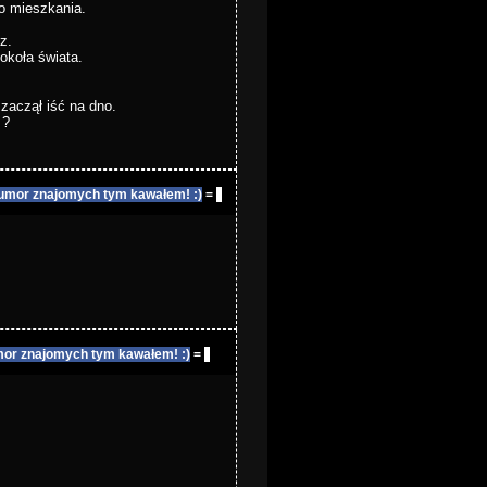
do mieszkania.
z.
ookoła świata.
zaczął iść na dno.
 ?
umor znajomych tym kawałem! :)
=
or znajomych tym kawałem! :)
=