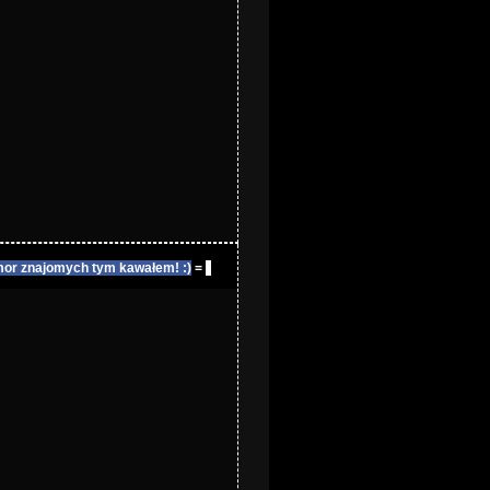
or znajomych tym kawałem! :)
=