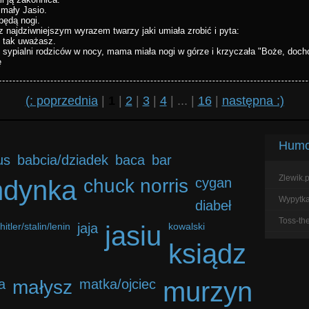
mały Jasio.
 będą nogi.
z najdziwniejszym wyrazem twarzy jaki umiała zrobić i pyta:
 tak uważasz.
sypialni rodziców w nocy, mama miała nogi w górze i krzyczała "Boże, dochodzę
ę
(: poprzednia
|
1
|
2
|
3
|
4
| ... |
16
|
następna :)
Humor
us
babcia/dziadek
baca
bar
Zlewik.p
ndynka
chuck norris
cygan
Wypytka.
diabeł
Toss-th
hitler/stalin/lenin
jaja
jasiu
kowalski
ksiądz
a
małysz
matka/ojciec
murzyn