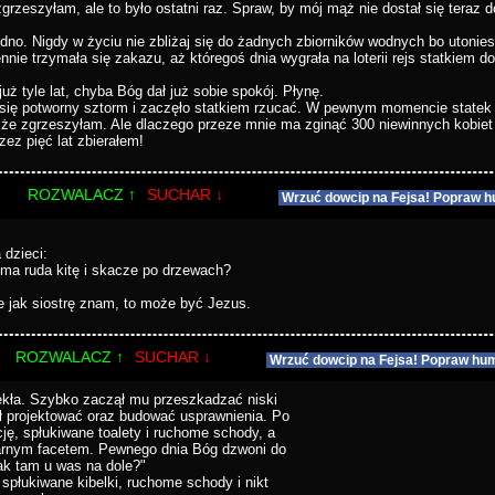
zgrzeszyłam, ale to było ostatni raz. Spraw, by mój mąż nie dostał się teraz 
:
edno. Nigdy w życiu nie zbliżaj się do żadnych zbiorników wodnych bo utonies
ennie trzymała się zakazu, aż któregoś dnia wygrała na loterii rejs statkiem d
już tyle lat, chyba Bóg dał już sobie spokój. Płynę.
ł się potworny sztorm i zaczęło statkiem rzucać. W pewnym momencie statek 
, że zgrzeszyłam. Ale dlaczego przeze mnie ma zginąć 300 niewinnych kobiet
rzez pięć lat zbierałem!
%
ROZWALACZ ↑
SUCHAR ↓
Wrzuć dowcip na Fejsa! Popraw h
 dzieci:
, ma ruda kitę i skacze po drzewach?
le jak siostrę znam, to może być Jezus.
ROZWALACZ ↑
SUCHAR ↓
Wrzuć dowcip na Fejsa! Popraw hum
iekła. Szybko zaczął mu przeszkadzać niski
ął projektować oraz budować usprawnienia. Po
cję, spłukiwane toalety i ruchome schody, a
ularnym facetem. Pewnego dnia Bóg dzwoni do
jak tam u was na dole?"
spłukiwane kibelki, ruchome schody i nikt