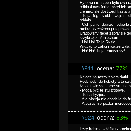
Rysiowi nie trzeba było dwa r
odblaskową farba, przykleił s
ciemno, ale dostrzegł kształt
- To ja Bóg - rzekł - twoje m
oddala
- Och panie, dobrze - odparła 
matka przełożona przeprowadz
Uradowany facet zabrał się do
krzyknął z uśmiechem:
- Ha! Ha! To ja Rysio!
Widząc to zakonnica zerwała 
- Ha! Ha! To ja tramwajarz!
#911
ocena:
77%
Ksiądz na mszy zbiera datki.
Podchodzi do kobiety a ta sz
Ksiądz widząc same stu złot
- Mogą być te stu złotowe.
- To na fryzjera.
- Ale Maryja nie chodziła do fr
- A Jezus nie jeździł mercede
#924
ocena:
83%
Leży kobieta w łóżku z kocha