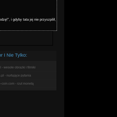
!", i gdyby tata jej nie przyszpilił,
 I Nie Tylko:
l - wesołe obrazki i filmiki
pl - nurtujące pytania
e-coin.com - rzut monetą