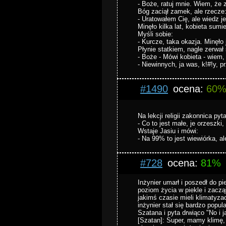
- Boże, ratuj mnie. Wiem, że 
Bóg zaciął zamek, ale rzecze
- Uratowałem Cię, ale wiedz j
Minęło kilka lat, kobieta sumi
Myśli sobie:
- Kurcze, taka okazja. Minęło 
Płynie statkiem, nagle zerwa
- Boże - Mówi kobieta - wiem
- Niewinnych, ja was, k!#!y, p
#1490
ocena:
60
Na lekcji religii zakonnica pyta
- Co to jest małe, je orzeszki
Wstaje Jasiu i mówi:
- Na 99% to jest wiewiórka, a
#728
ocena:
81%
Inżynier umarł i poszedł do p
poziom życia w piekle i zacz
jakimś czasie mieli klimatyza
inżynier stał się bardzo pop
Szatana i pyta drwiąco "No i 
[Szatan]: Super, mamy klimę, 