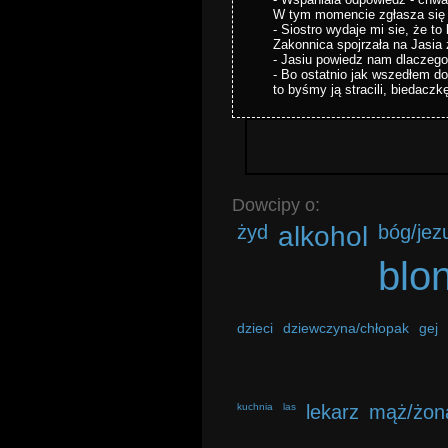
W tym momencie zgłasza się 
- Siostro wydaje mi sie, że to
Zakonnica spojrzała na Jasia 
- Jasiu powiedz nam dlaczego
- Bo ostatnio jak wszedłem do 
to byśmy ją stracili, biedaczk
Dowcipy o:
żyd
alkohol
bóg/jez
blo
dzieci
dziewczyna/chłopak
gej
kuchnia
las
lekarz
mąż/żon