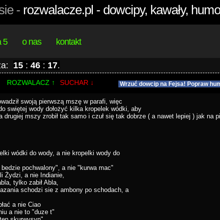
sie -
rozwalacze.pl - dowcipy, kawały, humo
a 5
o nas
kontakt
 za:
15
:
46
:
16
.
ROZWALACZ ↑
SUCHAR ↓
Wrzuć dowcip na Fejsa! Popraw hum
owadził swoją pierwszą mszę w parafi, więc
do swiętej wody dołożyć kilka kropelek wódki, aby
Na drugiej mszy zrobił tak samo i czuł się tak dobrze ( a nawet lepiej ) jak na 
lki wódki do wody, a nie kropelki wody do
 bedzie pochwalony", a nie "kurwa mac"
 Żydzi, a nie Indianie,
bla, tylko zabił Abla,
azania schodzi sie z ambony po schodach, a
łać a nie Ciao
iu a nie to "duze t"
"ten skurwysyn"