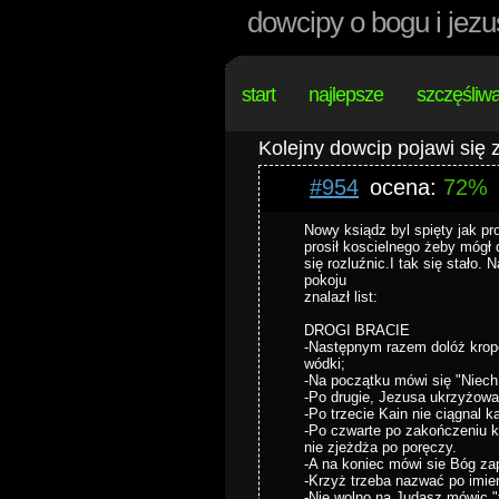
dowcipy o bogu i jezu
start
najlepsze
szczęśliw
Kolejny dowcip pojawi się
#954
ocena:
72%
Nowy ksiądz byl spięty jak pr
prosił koscielnego żeby mógł 
się rozluźnic.I tak się stało. 
pokoju
znalazł list:
DROGI BRACIE
-Następnym razem dolóż krope
wódki;
-Na początku mówi się "Niech
-Po drugie, Jezusa ukrzyżowali
-Po trzecie Kain nie ciągnal ka
-Po czwarte po zakończeniu k
nie zjeżdża po poręczy.
-A na koniec mówi sie Bóg zap
-Krzyż trzeba nazwać po imien
-Nie wolno na Judasz mówic 