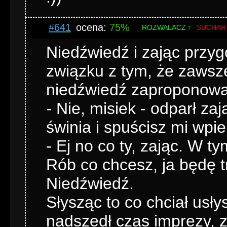
#641
ocena:
75%
ROZWALACZ ↑
SUCHAR
Niedźwiedź i zając przyg
związku z tym, że zawsz
niedźwiedź zaproponował,
- Nie, misiek - odparł za
świnia i spuścisz mi wpie
- Ej no co ty, zając. W t
Rób co chcesz, ja będę t
Niedźwiedź.
Słysząc to co chciał usły
nadszedł czas imprezy, za