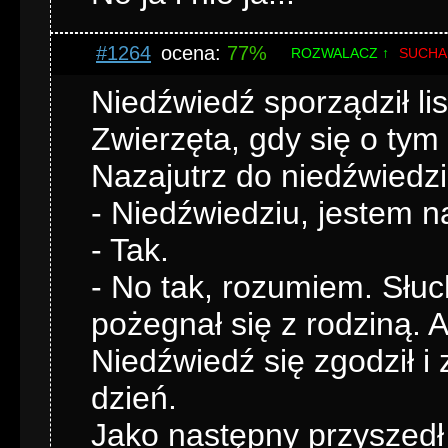
#1264
ocena:
77%
ROZWALACZ ↑
SUCHA
Niedźwiedź sporządził lis
Zwierzęta, gdy się o tym
Nazajutrz do niedźwiedzia
- Niedźwiedziu, jestem na
- Tak.
- No tak, rozumiem. Słuc
pożegnał się z rodziną. 
Niedźwiedź się zgodził i 
dzień.
Jako następny przyszedł w