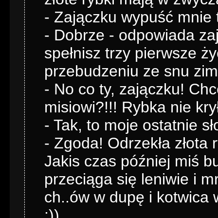
- Zajączku wypuść mnie t
- Dobrze - odpowiada zaj
spełnisz trzy pierwsze ż
przebudzeniu ze snu zi
- No co ty, zajączku! Ch
misiowi?!!! Rybka nie kry
- Tak, to moje ostatnie s
- Zgoda! Odrzekła złota 
Jakis czas później miś b
przeciąga się leniwie i
ch..ów w dupę i kotwica 
:))