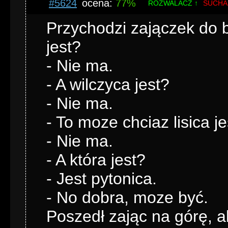
#5624
ocena:
77%
ROZWALACZ ↑
SUCHA
Przychodzi zajączek do b
jest?
- Nie ma.
- A wilczyca jest?
- Nie ma.
- To moze chciaz lisica je
- Nie ma.
- A która jest?
- Jest pytonica.
- No dobra, moze być.
Poszedł zając na górę, a