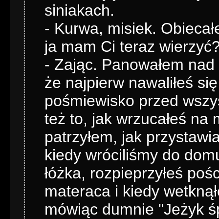
siniakach.
- Kurwa, misiek. Obiecał
ja mam Ci teraz wierzyć?
- Zając. Panowałem nad s
że najpierw nawaliłeś się
pośmiewisko przed wszys
też to, jak wrzucałeś na
patrzyłem, jak przystawi
kiedy wróciliśmy do domu
łóżka, rozpieprzyłeś poś
materaca i kiedy wetknął
mówiąc dumnie "Jeżyk śpi