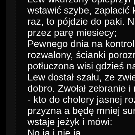
wstawić szybe, zaplacić k
raz, to pójdzie do paki. N
przez parę miesiecy;
Pewnego dnia na kontroli 
rozwalony, ścianki poro
potłuczona wisi gdzieś na
Lew dostał szału, ze zwi
dobro. Zwołał zebranie i
- kto do cholery jasnej ro
przyzna a będę mniej sur
wstaje jeżyk i mówi:
No ja i nie ja...