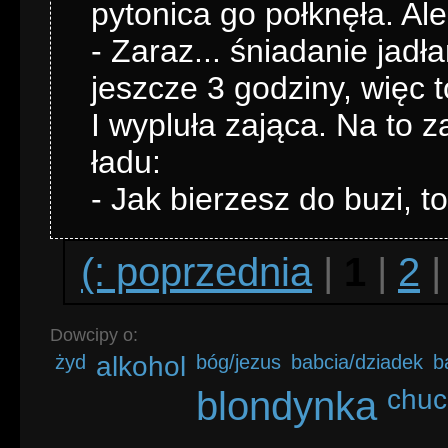
pytonica go połknęła. Al
- Zaraz... śniadanie jadła
jeszcze 3 godziny, więc t
I wypluła zająca. Na to 
ładu:
- Jak bierzesz do buzi, 
(: poprzednia
|
1
|
2
Dowcipy o:
żyd
alkohol
bóg/jezus
babcia/dziadek
b
blondynka
chuc