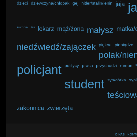
dzieci
dziewczyna/chłopak
gej
hitler/stalin/lenin
jaja
j
kuchnia
las
lekarz
mąż/żona
małysz
matka/o
niedźwiedź/zajączek
piękna
pieniądze
polak/nie
policjant
politycy
praca
przychodzi
rumun
student
syn/córka
sypi
teściow
zakonnica
zwierzęta
O NAS
|
KONT