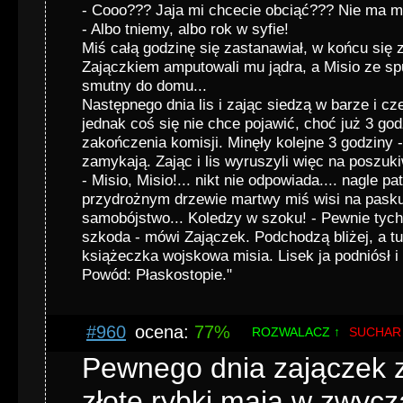
- Cooo??? Jaja mi chcecie obciąć??? Nie ma 
- Albo tniemy, albo rok w syfie!
Miś całą godzinę się zastanawiał, w końcu się 
Zajączkiem amputowali mu jądra, a Misio ze s
smutny do domu...
Następnego dnia lis i zając siedzą w barze i cz
jednak coś się nie chce pojawić, choć już 3 go
zakończenia komisji. Minęły kolejne 3 godziny -
zamykają. Zając i lis wyruszyli więc na poszuki
- Misio, Misio!... nikt nie odpowiada.... nagle pa
przydrożnym drzewie martwy miś wisi na pasku
samobójstwo... Koledzy w szoku! - Pewnie tych 
szkoda - mówi Zajączek. Podchodzą bliżej, a t
książeczka wojskowa misia. Lisek ja podniósł i 
Powód: Płaskostopie."
#960
ocena:
77%
ROZWALACZ ↑
SUCHAR
Pewnego dnia zajączek zł
złote rybki mają w zwycza