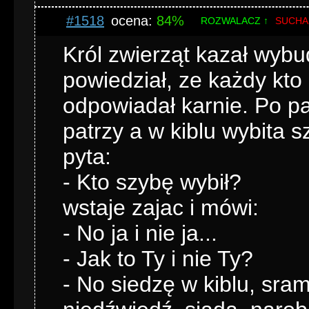
#1518
ocena:
84%
ROZWALACZ ↑
SUCHA
Król zwierząt kazał wyb
powiedział, ze każdy kto
odpowiadał karnie. Po pa
patrzy a w kiblu wybita s
pyta:
- Kto szybę wybił?
wstaje zajac i mówi:
- No ja i nie ja...
- Jak to Ty i nie Ty?
- No siedzę w kiblu, sra