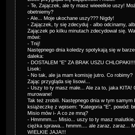
- Te, Zajączek, ale ty masz wieeelkie uszy! Może
obetniemy?
- Ale... Moje ukochane uszy??? Nigdy!
- Zajączek, ty się zdecyduj - albo odcinamy, alb
Zajączek po kilku minutach zdecydował się. Wa
mówi:
- Tnij!
Następnego dnia koledzy spotykają się w barze,
daleka:
- DOSTALEM "E" ZA BRAK USZU CHLOPAKI!!!
Lisek:
- No tak, ale ja mam komisję jutro. Co robimy?
Zając przygląda się lisowi...
- Uszy to ty masz małe... Ale za to, jaka KITA!
murowane!
Tak też zrobili. Następnego dnia w tym samym 
książeczkę z wpisem: "Kategoria "E", powód: bra
Misio mów i- A co ze mną?
- Hmmmm.... Misio... uszy to ty masz malutkie..
ciężka sprawa... hmmm.... ale zaraz, zaraz... M
WIELKIE JAJA!!!