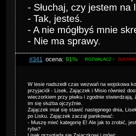
- Słuchaj, czy jestem na l
- Tak, jesteś.
- A nie mógłbyś mnie skr
- Nie ma sprawy.
#341
ocena:
91%
ROZWALACZ ↑
SUCHAR
W lesie nadszedł czas wezwań na wojskowa ko
przyjaciół - Lisek, Zajączek i Misio również dost
wieczorkiem przy piwku i zgodnie stwierdzają,
im się służba ojczyźnie.
Zajączek miał się stawić następnego dnia, Lisek
po Lisku. Zajączek zaczął panikować:
- Muszę mieć kategorię E! Ale jak to zrobić, je
ryba?
Lisek przygląda się Zajączkowi i mówi: