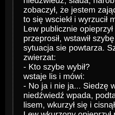
niedźwiedź, siada, narobi
zobaczył, że jestem zaj
to się wsciekł i wyrzucił 
Lew publicznie opieprzył
przeprosił, wstawił szybę
sytuacja sie powtarza. S
zwierzat:
- Kto szybe wybił?
wstaje lis i mówi:
- No ja i nie ja... Siedzę
niedźwiedź wpada, podtar
lisem, wkurzył się i cisną
Lew wkurzony opieprzył 