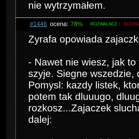
nie wytrzymałem.
#1446
ocena:
78%
ROZWALACZ ↑
SUCHA
Zyrafa opowiada zajaczk
- Nawet nie wiesz, jak t
szyje. Siegne wszedzie, d
Pomysl: kazdy listek, kto
potem tak dluuugo, dluugo
rozkosz...Zajaczek slucha
dalej: