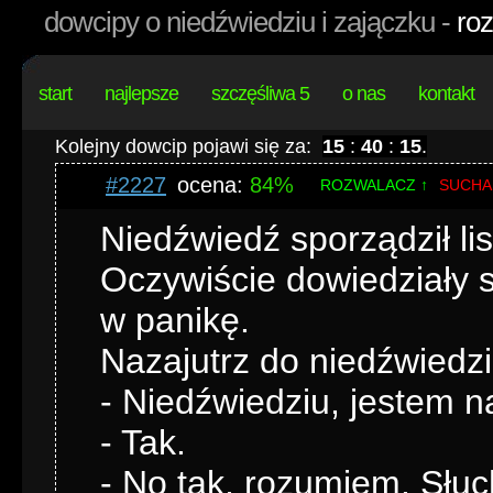
dowcipy o niedźwiedziu i zajączku -
roz
start
najlepsze
szczęśliwa 5
o nas
kontakt
Kolejny dowcip pojawi się za:
15
:
40
:
14
.
#2227
ocena:
84%
ROZWALACZ ↑
SUCHA
Niedźwiedź sporządził lis
Oczywiście dowiedziały s
w panikę.
Nazajutrz do niedźwiedzia
- Niedźwiedziu, jestem na
- Tak.
- No tak, rozumiem. Słuc