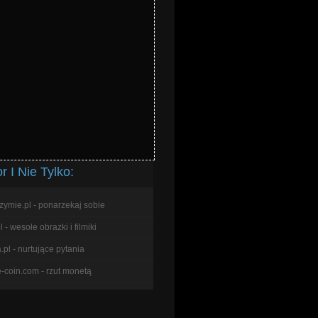
 I Nie Tylko:
zymie.pl - ponarzekaj sobie
l - wesołe obrazki i filmiki
pl - nurtujące pytania
e-coin.com - rzut monetą