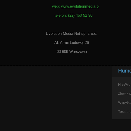
web:
www.evolutionmedia.pl
telefon: (22) 460 52 90
Evolution Media Net sp. z o.o.
Al. Armii Ludowej 26
00-609 Warszawa
Humor
NieWytr
Zlewik.p
Wypytka.
Toss-th