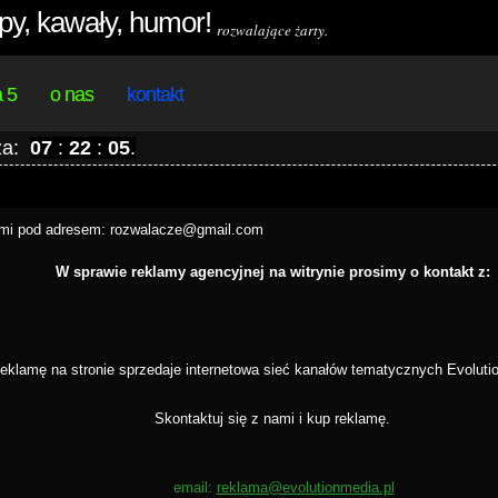
py, kawały, humor!
rozwalające żarty.
a 5
o nas
kontakt
 za:
07
:
22
:
05
.
ami pod adresem: rozwalacze@gmail.com
W sprawie reklamy agencyjnej na witrynie prosimy o kontakt z:
eklamę na stronie sprzedaje internetowa sieć kanałów tematycznych Evoluti
Skontaktuj się z nami i kup reklamę.
email:
reklama@evolutionmedia.pl