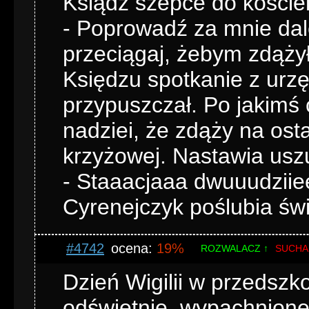
Ksiądz szepce do koście
- Poprowadź za mnie dale
przeciągaj, żebym zdąży
Księdzu spotkanie z urzę
przypuszczał. Po jakimś 
nadziei, że zdąży na osta
krzyżowej. Nastawia uszu
- Staaacjaaa dwuuudziie
Cyrenejczyk poślubia św
#4742
ocena:
19%
ROZWALACZ ↑
SUCHA
Dzień Wigilii w przedszk
odświętnie, wypachnione