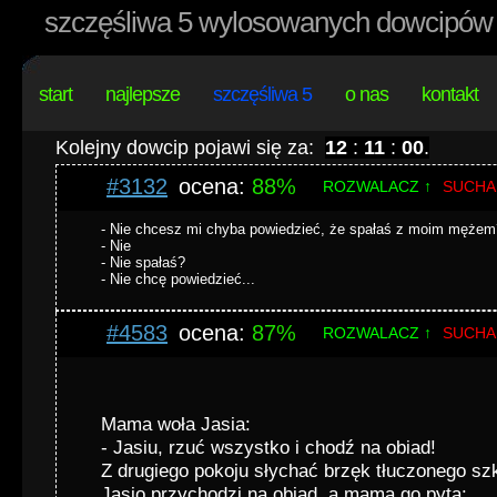
szczęśliwa 5 wylosowanych dowcipów 
start
najlepsze
szczęśliwa 5
o nas
kontakt
Kolejny dowcip pojawi się za:
12
:
10
:
59
.
#3132
ocena:
88%
ROZWALACZ ↑
SUCHA
- Nie chcesz mi chyba powiedzieć, że spałaś z moim mężem
- Nie
- Nie spałaś?
- Nie chcę powiedzieć...
#4583
ocena:
87%
ROZWALACZ ↑
SUCHA
Mama woła Jasia:
- Jasiu, rzuć wszystko i chodź na obiad!
Z drugiego pokoju słychać brzęk tłuczonego szk
Jasio przychodzi na obiad, a mama go pyta: