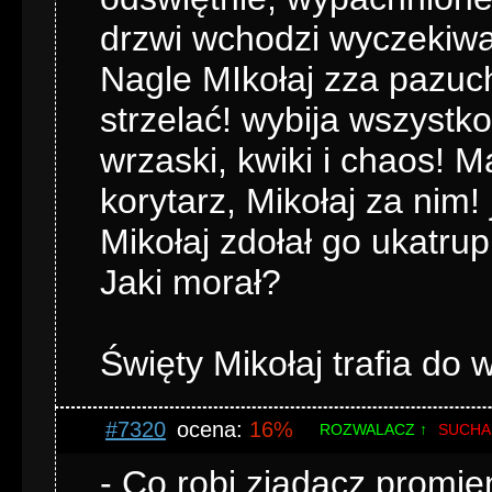
drzwi wchodzi wyczekiwan
Nagle MIkołaj zza pazuc
strzelać! wybija wszystko
wrzaski, kwiki i chaos! M
korytarz, Mikołaj za nim!
Mikołaj zdołał go ukatrup
Jaki morał?
Święty Mikołaj trafia do 
#7320
ocena:
16%
ROZWALACZ ↑
SUCHA
- Co robi zjadacz promie