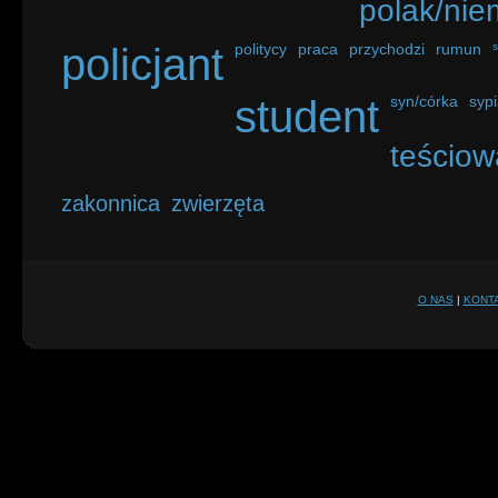
polak/nie
policjant
politycy
praca
przychodzi
rumun
student
syn/córka
sypi
teściow
zakonnica
zwierzęta
O NAS
|
KONT