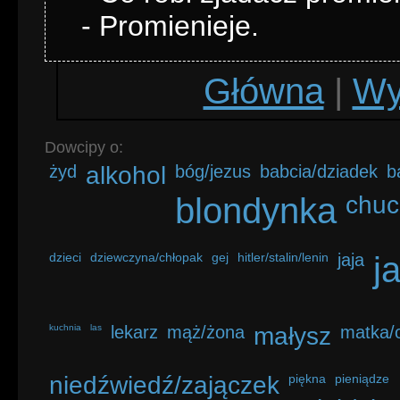
- Promienieje.
Główna
|
Wy
Dowcipy o:
żyd
alkohol
bóg/jezus
babcia/dziadek
b
blondynka
chuc
dzieci
dziewczyna/chłopak
gej
hitler/stalin/lenin
jaja
j
kuchnia
las
lekarz
mąż/żona
małysz
matka/o
niedźwiedź/zajączek
piękna
pieniądze