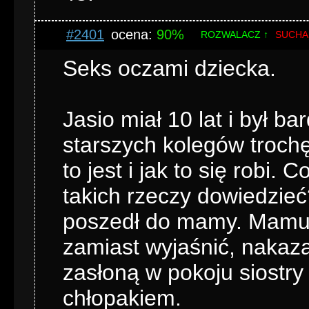
#2401
ocena:
90%
ROZWALACZ ↑
SUCHA
Seks oczami dziecka.
Jasio miał 10 lat i był b
starszych kolegów trochę 
to jest i jak to się robi.
takich rzeczy dowiedzieć
poszedł do mamy. Mamusi
zamiast wyjaśnić, nakaza
zasłoną w pokoju siostry
chłopakiem.