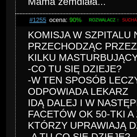
Mama zemdlała...
#1255
ocena:
90%
ROZWALACZ ↑
SUCHA
KOMISJA W SZPITALU 
PRZECHODZĄC PRZEZ 
KILKU MASTURBUJĄCYC
-CO TU SIĘ DZIEJE?
-W TEN SPOSÓB LECZY
ODPOWIADA LEKARZ
IDĄ DALEJ I W NASTĘP
FACETÓW OK 50-TKI A 
KTÓRZY UPRAWIAJĄ DZ
-A TU CO SIĘ DZIEJE? 