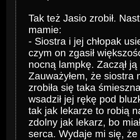
Tak też Jasio zrobił. N
mamie:
- Siostra i jej chłopak u
czym on zgasił większość 
nocną lampkę. Zaczął ją 
Zauważyłem, że siostra m
zrobiła się taka śmieszn
wsadził jej rękę pod bluzk
tak jak lekarze to robią n
zdolny jak lekarz, bo mi
serca. Wydaje mi się, że 