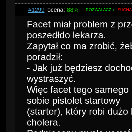
#1299
ocena:
88%
ROZWALACZ ↑
SUCHA
Facet miał problem z p
poszedłdo lekarza.
Zapytał co ma zrobić, że
poradził:
- Jak już będziesz dochod
wystraszyć.
Więc facet tego samego d
sobie pistolet startowy
(starter), który robi dużo
cholera.