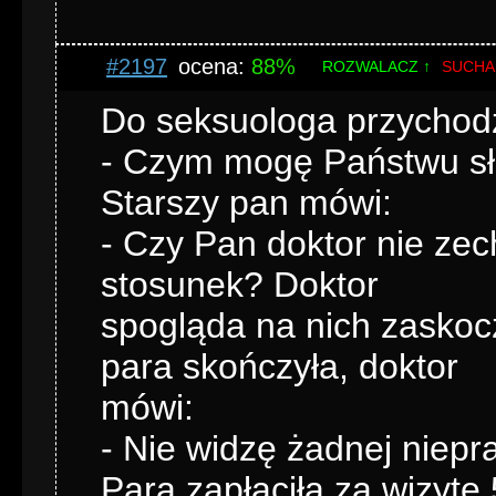
#2197
ocena:
88%
ROZWALACZ ↑
SUCHA
Do seksuologa przychodz
- Czym mogę Państwu słu
Starszy pan mówi:
- Czy Pan doktor nie ze
stosunek? Doktor
spogląda na nich zaskoc
para skończyła, doktor
mówi:
- Nie widzę żadnej niep
Para zapłaciła za wizytę 