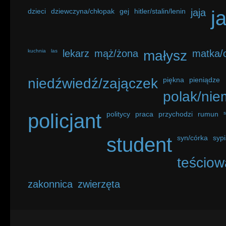
dzieci
dziewczyna/chłopak
gej
hitler/stalin/lenin
jaja
j
kuchnia
las
lekarz
mąż/żona
małysz
matka/o
niedźwiedź/zajączek
piękna
pieniądze
polak/nie
policjant
politycy
praca
przychodzi
rumun
student
syn/córka
sypi
teściow
zakonnica
zwierzęta