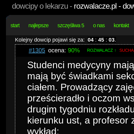
dowcipy o lekarzu -
rozwalacze.pl - do
start
najlepsze
szczęśliwa 5
o nas
kontakt
Kolejny dowcip pojawi się za:
04
:
45
:
02
.
#1305
ocena:
90%
ROZWALACZ ↑
SUCHA
Studenci medycyny mają z
mają być świadkami sekcj
ciałem. Prowadzący zaję
prześcieradło i oczom ws
drugim tygodniu rozkład
kierunku ust, a profesor
wykład: