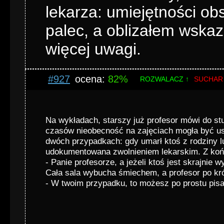
lekarza: umiejętności ob
palec, a oblizałem wskaz
więcej uwagi.
#927
ocena:
82%
ROZWALACZ ↑
SUCHAR
Na wykładach, starszy już profesor mówi do st
czasów nieobecność na zajęciach mogła być us
dwóch przypadkach: gdy umarł ktoś z rodziny l
udokumentowana zwolnieniem lekarskim. Z końc
- Panie profesorze, a jeżeli ktoś jest skrajnie
Cała sala wybucha śmiechem, a profesor po kr
- W twoim przypadku, to możesz po prostu pisa