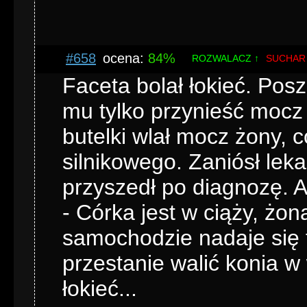
#658
ocena:
84%
ROZWALACZ ↑
SUCHAR
Faceta bolał łokieć. Posz
mu tylko przynieść mocz 
butelki wlał mocz żony, c
silnikowego. Zaniósł lek
przyszedł po diagnozę. A
- Córka jest w ciąży, żo
samochodzie nadaje się 
przestanie walić konia w
łokieć...