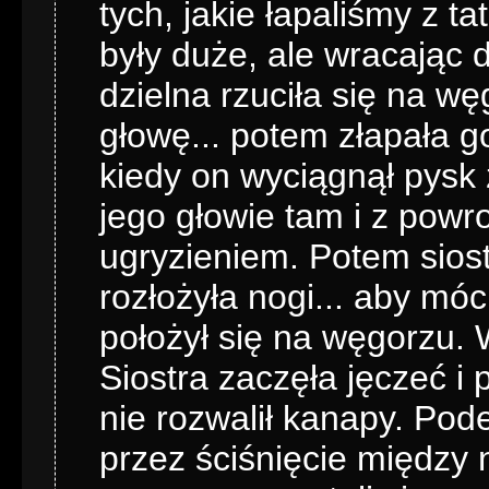
tych, jakie łapaliśmy z ta
były duże, ale wracając d
dzielna rzuciła się na w
głowę... potem złapała g
kiedy on wyciągnął pysk 
jego głowie tam i z pow
ugryzieniem. Potem siost
rozłożyła nogi... aby móc
położył się na węgorzu. 
Siostra zaczęła jęczeć i 
nie rozwalił kanapy. Pod
przez ściśnięcie między ni