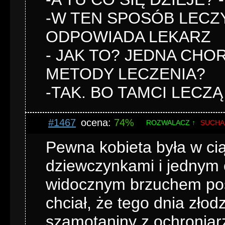
-W TEN SPOSÓB LECZY
ODPOWIADA LEKARZ
- JAK TO? JEDNA CHO
METODY LECZENIA?
-TAK. BO TAMCI LECZĄ 
#1467
ocena:
74%
ROZWALACZ ↑
SUCHA
Pewna kobieta była w ci
dziewczynkami i jednym 
widocznym brzuchem pos
chciał, że tego dnia zło
szamotaniny z ochroniarz