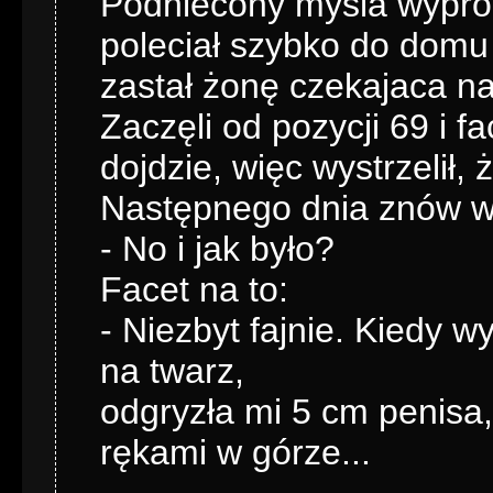
Podniecony mysla wypr
poleciał szybko do domu
zastał żonę czekajaca n
Zaczęli od pozycji 69 i 
dojdzie, więc wystrzelił, 
Następnego dnia znów wyb
- No i jak było?
Facet na to:
- Niezbyt fajnie. Kiedy w
na twarz,
odgryzła mi 5 cm penisa,
rękami w górze...