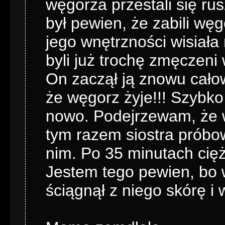
węgorza przestali się ru
był pewien, że zabili węgo
jego wnętrzności wisiała 
byli już trochę zmęczeni 
On zaczął ją znowu całowa
że węgorz żyje!!! Szybko 
nowo. Podejrzewam, że wę
tym razem siostra próbo
nim. Po 35 minutach cięż
Jestem tego pewien, bo w
ściągnął z niego skórę i 