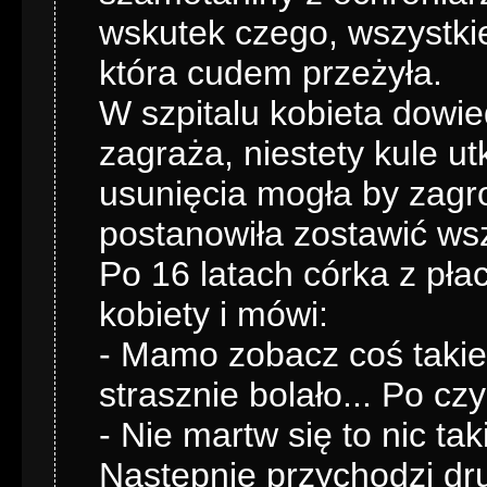
wskutek czego, wszystkie 
która cudem przeżyła.
W szpitalu kobieta dowied
zagraża, niestety kule ut
usunięcia mogła by zagro
postanowiła zostawić wszy
Po 16 latach córka z pła
kobiety i mówi:
- Mamo zobacz coś takie
strasznie bolało... Po c
- Nie martw się to nic tak
Następnie przychodzi dru