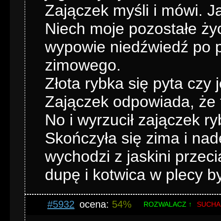
Zajączek myśli i mówi. J
Niech moje pozostałe ży
wypowie niedźwiedź po p
zimowego.
Złota rybka się pyta czy
Zajączek odpowiada, że 
No i wyrzucił zajączek r
Skończyła się zima i na
wychodzi z jaskini przec
dupę i kotwica w plecy b
#5932
ocena:
54%
ROZWALACZ ↑
SUCHA