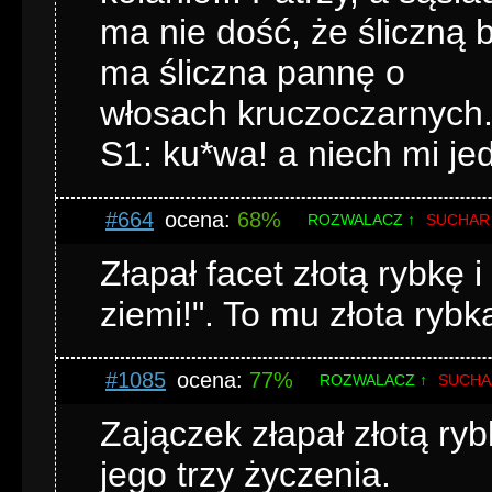
ma nie dość, że śliczną 
ma śliczna pannę o
włosach kruczoczarnych. 
S1: ku*wa! a niech mi jedn
#664
ocena:
68%
ROZWALACZ ↑
SUCHAR
Złapał facet złotą rybkę
ziemi!". To mu złota rybk
#1085
ocena:
77%
ROZWALACZ ↑
SUCHA
Zajączek złapał złotą ry
jego trzy życzenia.