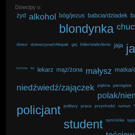
Dowcipy o:
żyd
alkohol
bóg/jezus
babcia/dziadek
b
blondynka
chuc
dzieci
dziewczyna/chłopak
gej
hitler/stalin/lenin
jaja
j
kuchnia
las
lekarz
mąż/żona
małysz
matka/o
niedźwiedź/zajączek
piękna
pieniądze
polak/nie
policjant
politycy
praca
przychodzi
rumun
student
syn/córka
sypi
teściow