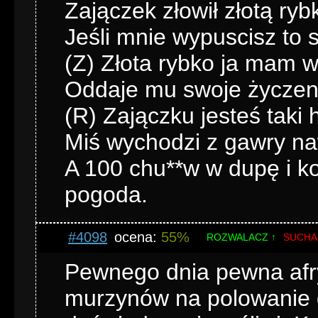
Zajączek złowił złotą ryb
Jeśli mnie wypuscisz to s
(Z) Złota rybko ja mam ws
Oddaje mu swoje życzeni
(R) Zajączku jesteś taki 
Miś wychodzi z gawry naw
A 100 chu**w w dupę i ko
pogoda.
#4098
ocena:
55%
ROZWALACZ ↑
SUCHA
Pewnego dnia pewna afr
murzynów na polowanie do