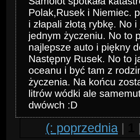
Samolot spotkała katastr
Polak,Rusek i Niemiec. p
i złapali złotą rybkę. No 
jednym życzeniu. No to p
najlepsze auto i piękny d
Następny Rusek. No to j
oceanu i być tam z rodzin
życzenia. Na końcu zosta
litrów wódki ale samemut
dwówch :D
(: poprzednia
|
1