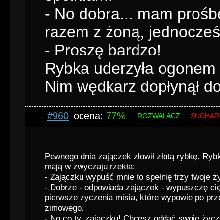
- No dobra... mam proś
razem z żoną, jednocześn
- Proszę bardzo!
Rybka uderzyła ogonem o
Nim wędkarz dopłynął do 
#960
ocena:
77%
ROZWALACZ ↑
SUCHAR
Pewnego dnia zajączek złowił złotą rybkę. Rybka
mają w zwyczaju rzekła:
- Zajączku wypuść mnie to spełnię trzy twoje ż
- Dobrze - odpowiada zajączek - wypuszczę cię 
pierwsze życzenia misia, które wypowie po pr
zimowego.
- No co ty, zajączku! Chcesz oddać swoje życz