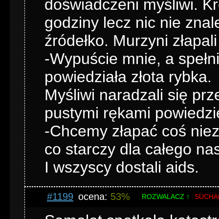
doświadczeni myśliwi. Krę
godziny lecz nic nie znal
źródełko. Murzyni złapali
-Wypuście mnie, a spełn
powiedziała złota rybka.
Myśliwi naradzali się prz
pustymi rękami powiedzie
-Chcemy złapać coś niez
co starczy dla całego na
I wszyscy dostali aids.
#1199
ocena:
53%
ROZWALACZ ↑
SUCHA