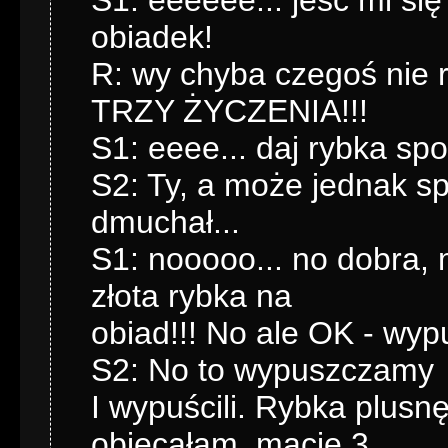
S1: eeeeee... jeść mi si
obiadek!
R: wy chyba czegoś nie
TRZY ŻYCZENIA!!!
S1: eeee... daj rybka spo
S2: Ty, a może jednak sp
dmuchał...
S1: nooooo... no dobra,
złota rybka na
obiad!!! No ale OK - wyp
S2: No to wypuszczamy
I wypuścili. Rybka plusnę
obiecałam, macie 3