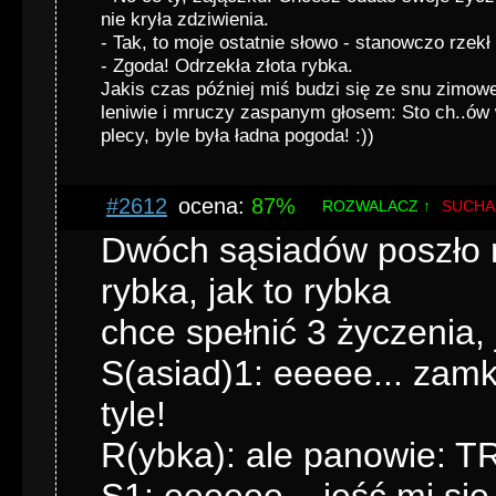
nie kryła zdziwienia.
- Tak, to moje ostatnie słowo - stanowczo rzekł
- Zgoda! Odrzekła złota rybka.
Jakis czas później miś budzi się ze snu zimowe
leniwie i mruczy zaspanym głosem: Sto ch..ów 
plecy, byle była ładna pogoda! :))
#2612
ocena:
87%
ROZWALACZ ↑
SUCHA
Dwóch sąsiadów poszło na
rybka, jak to rybka
chce spełnić 3 życzenia, 
S(asiad)1: eeeee... zamkn
tyle!
R(ybka): ale panowie: 