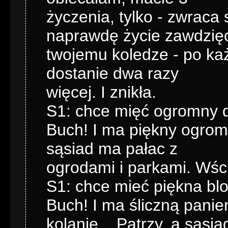
życzenia, tylko - zwraca
naprawdę życie zawdzi
twojemu koledze - po ka
dostanie dwa razy
więcej. I znikła.
S1: chce mięć ogromny 
Buch! I ma piękny ogrom
sąsiad ma pałac z
ogrodami i parkami. Wści
S1: chce mieć piękna bl
Buch! I ma śliczną panie
kolanie... Patrzy, a sąsia