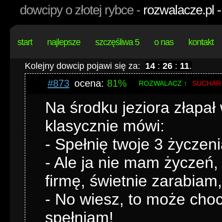
dowcipy o złotej rybce -
rozwalacze.pl 
start
najlepsze
szczęśliwa 5
o nas
kontakt
Kolejny dowcip pojawi się za:
14
:
26
:
11
.
#873
ocena:
81%
ROZWALACZ ↑
SUCHAR
Na środku jeziora złapał
klasycznie mówi:
- Spełnię twoje 3 życzeni
- Ale ja nie mam życze
firmę, świetnie zarabiam,
- No wiesz, to może choci
spełniam!