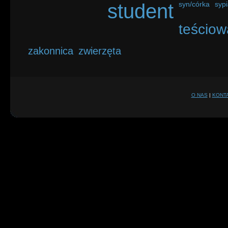
student
syn/córka
sypi
teściow
zakonnica
zwierzęta
O NAS
|
KONT