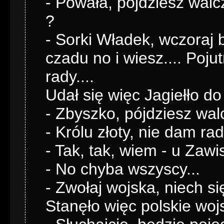
- Powała, pójdziesz wal
?
- Sorki Władek, wczoraj 
czadu no i wiesz.... Poju
rady....
Udał się więc Jagiełło d
- Zbyszko, pójdziesz wal
- Królu złoty, nie dam rad
- Tak, tak, wiem - u Zawi
- No chyba wszyscy...
- Zwołaj wojska, niech s
Stanęło więc polskie woj