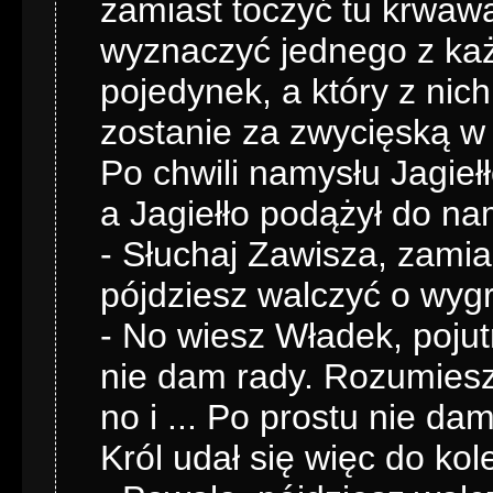
zamiast toczyć tu krwawą 
wyznaczyć jednego z każd
pojedynek, a który z nic
zostanie za zwycięską w c
Po chwili namysłu Jagiełł
a Jagiełło podążył do na
- Słuchaj Zawisza, zamia
pójdziesz walczyć o wyg
- No wiesz Władek, pojutr
nie dam rady. Rozumiesz
no i ... Po prostu nie dam
Król udał się więc do kol