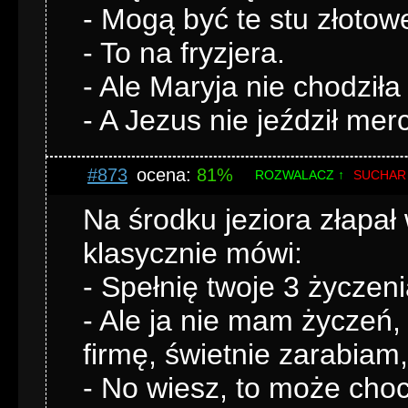
- Mogą być te stu złotow
- To na fryzjera.
- Ale Maryja nie chodziła 
- A Jezus nie jeździł me
#873
ocena:
81%
ROZWALACZ ↑
SUCHAR
Na środku jeziora złapał
klasycznie mówi:
- Spełnię twoje 3 życzeni
- Ale ja nie mam życze
firmę, świetnie zarabiam,
- No wiesz, to może choci