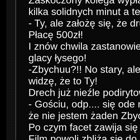
Zaskoczony kolega wypła
kilka solidnych minut a 
- Ty, ale założę się, że d
Płacę 500zł!
I znów chwila zastanowie
glacy łysego!
-Zbychuu?!! No stary, ale
widzę, że to Ty!
Drech już nieźle podiryt
- Gościu, odp.... się ode
że nie jestem żaden Zby
Po czym facet zawija się
Film powoli zbliża sie d