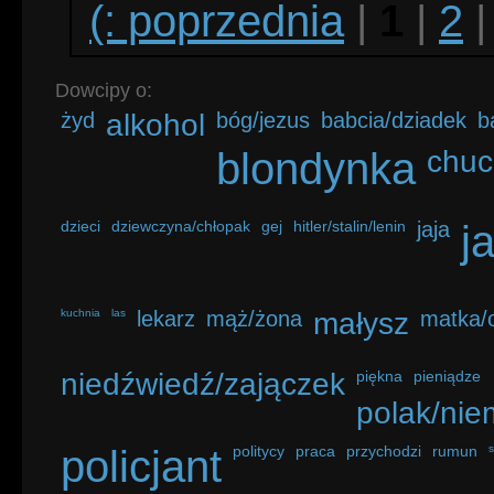
(: poprzednia
|
1
|
2
Dowcipy o:
żyd
alkohol
bóg/jezus
babcia/dziadek
b
blondynka
chuc
dzieci
dziewczyna/chłopak
gej
hitler/stalin/lenin
jaja
j
kuchnia
las
lekarz
mąż/żona
małysz
matka/o
niedźwiedź/zajączek
piękna
pieniądze
polak/nie
policjant
politycy
praca
przychodzi
rumun