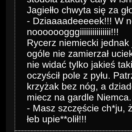
Jagiełło chwyta się za gł
- Dziaaaadeeeeek!!! W noo
noooooogggiiiiiiiiiiiiiii!!!
Rycerz niemiecki jednak 
ogóle nie zamierzał ucie
nie widać tylko jakieś tak
oczyścił pole z pyłu. Pa
krzyżak bez nóg, a dziade
miecz na gardle Niemca.
- Masz szczęście ch*ju, ż
łeb upie**olił!!!