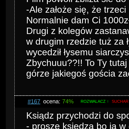
-Ale założe się, że trzeci
Normalnie dam Ci 1000zł
Drugi z kolegów zastanawi
w drugim rzedzie tuż z
wycedził łysemu siarczys
Zbychuuu??!! To Ty tutaj 
górze jakiegoś gościa z
#167
ocena:
74%
ROZWALACZ ↑
SUCHAR
Ksiądz przychodzi do spo
- proszę księdza bo ja 