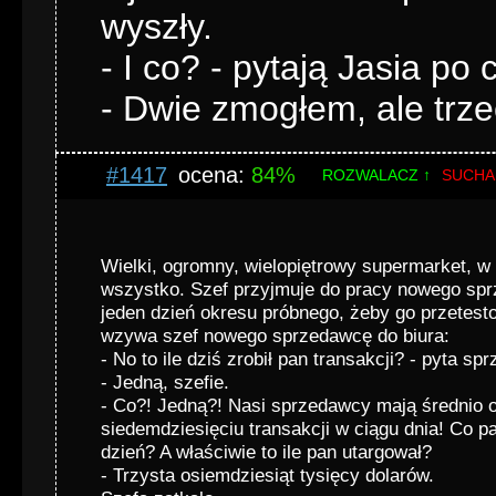
wyszły.
- I co? - pytają Jasia po c
- Dwie zmogłem, ale trzec
#1417
ocena:
84%
ROZWALACZ ↑
SUCHA
Wielki, ogromny, wielopiętrowy supermarket, w
wszystko. Szef przyjmuje do pracy nowego sp
jeden dzień okresu próbnego, żeby go przetes
wzywa szef nowego sprzedawcę do biura:
- No to ile dziś zrobił pan transakcji? - pyta sp
- Jedną, szefie.
- Co?! Jedną?! Nasi sprzedawcy mają średnio 
siedemdziesięciu transakcji w ciągu dnia! Co pa
dzień? A właściwie to ile pan utargował?
- Trzysta osiemdziesiąt tysięcy dolarów.