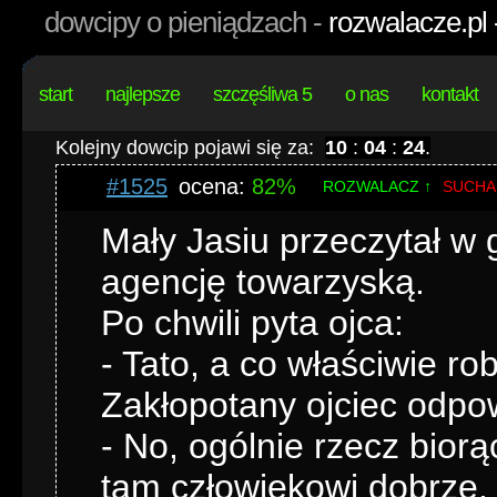
dowcipy o pieniądzach -
rozwalacze.pl 
start
najlepsze
szczęśliwa 5
o nas
kontakt
Kolejny dowcip pojawi się za:
10
:
04
:
23
.
#1525
ocena:
82%
ROZWALACZ ↑
SUCHA
Mały Jasiu przeczytał w 
agencję towarzyską.
Po chwili pyta ojca:
- Tato, a co właściwie rob
Zakłopotany ojciec odpo
- No, ogólnie rzecz bior
tam człowiekowi dobrze.