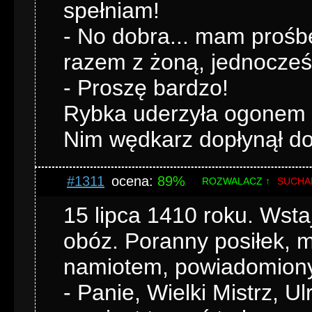
spełniam!
- No dobra... mam proś
razem z żoną, jednocześn
- Proszę bardzo!
Rybka uderzyła ogonem o
Nim wędkarz dopłynął do 
#1311
ocena:
89%
ROZWALACZ ↑
SUCHA
15 lipca 1410 roku. Wstaj
obóz. Poranny posiłek, mo
namiotem, powiadomiony 
- Panie, Wielki Mistrz, U