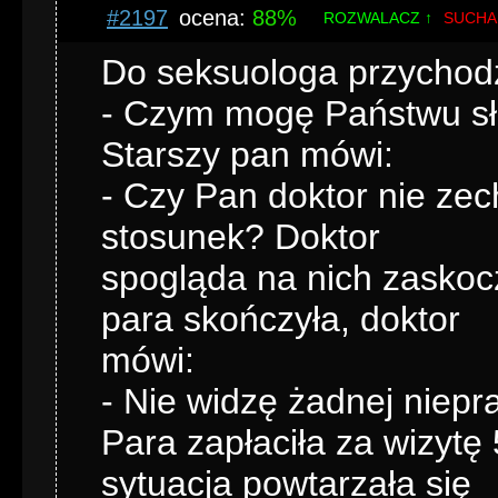
#2197
ocena:
88%
ROZWALACZ ↑
SUCHA
Do seksuologa przychodz
- Czym mogę Państwu słu
Starszy pan mówi:
- Czy Pan doktor nie ze
stosunek? Doktor
spogląda na nich zaskoc
para skończyła, doktor
mówi:
- Nie widzę żadnej niep
Para zapłaciła za wizytę 
sytuacja powtarzała się