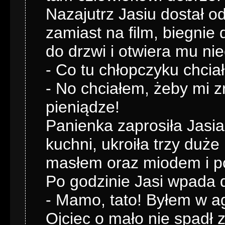
Nazajutrz Jasiu dostał od
zamiast na film, biegnie
do drzwi i otwiera mu ni
- Co tu chłopczyku chcia
- No chciałem, żeby mi 
pieniądze!
Panienka zaprosiła Jasia
kuchni, ukroiła trzy duż
masłem oraz miodem i po
Po godzinie Jasi wpada 
- Mamo, tato! Byłem w ag
Ojciec o mało nie spadł 