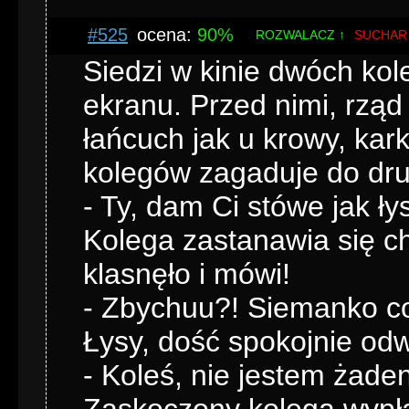
#525
ocena:
90%
ROZWALACZ ↑
SUCHAR
Siedzi w kinie dwóch ko
ekranu. Przed nimi, rząd n
łańcuch jak u krowy, kar
kolegów zagaduje do dru
- Ty, dam Ci stówe jak ły
Kolega zastanawia się ch
klasnęło i mówi!
- Zbychuu?! Siemanko co
Łysy, dość spokojnie odw
- Koleś, nie jestem żade