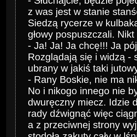
- Słuchajcie, będzie poj
z was jest w stanie stan
Siedzą rycerze w kulbaka
głowy pospuszczali. Nikt 
- Ja! Ja! Ja chcę!!! Ja pój
Rozglądają się i widzą - 
ubrany w jakiś taki juto
- Rany Boskie, nie ma n
No i nikogo innego nie by
dwuręczny miecz. Idzie d
rady dźwignąć więc ciągn
a z przeciwnej strony wy
stodoła zakuty cały w lśn