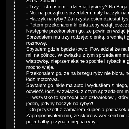
Szefa zatkało.
- Trzy... sta osiem... dziesiąt tysiecy? Na Boga
- No, na początku sprzedałem mały haczyk na r
- Haczyk na ryby? Za trzysta osiemdziesiat tys
- Potem przekonałem klienta żeby wziął jeszcze
Następnie przekonałem go, że powinien wziąć j
Sprzedałem mu trzy rodzaje: cienką, średnią i 
rozmowę.
Spytałem gdzie będzie łowić. Powiedział że na 
mil na północ. W związku z tym sprzedałem m
wiatrówkę, nieprzemakalne spodnie i rybackie
mocno wieje.
Przekonalem go, że na brzegu ryby nie biorą, n
łódź motorową.
Spytałem go jakie ma auto i wydusiłem z niego
odwieźć łódź, w związku z czym sprzedałem m
- I wszystko to sprzedał pan człowiekowi, który
jeden, jedyny haczyk na ryby?!
- On przyszedł z zamiarem kupienia podpasek d
Zaproponowałem mu, że skoro w weekend nici 
pojechałby przynajmniej na ryby...