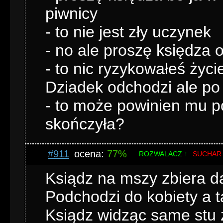
piwnicy
- to nie jest zły uczynek
- no ale proszę księdza o
- to nic ryzykowałeś życi
Dziadek odchodzi ale po 
- to może powinien mu p
skończyła?
#911
ocena:
77%
ROZWALACZ ↑
SUCHAR 
Ksiądz na mszy zbiera da
Podchodzi do kobiety a t
Ksiądz widząc same stu 