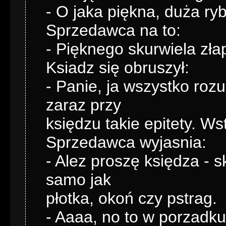
- O jaka piękna, duża ry
Sprzedawca na to:
- Pięknego skurwiela zła
Ksiadz się obruszył:
- Panie, ja wszystko roz
zaraz przy
księdzu takie epitety. Ws
Sprzedawca wyjasnia:
- Alez proszę księdza - sk
samo jak
płotka, okoń czy pstrag.
- Aaaa, no to w porzadk