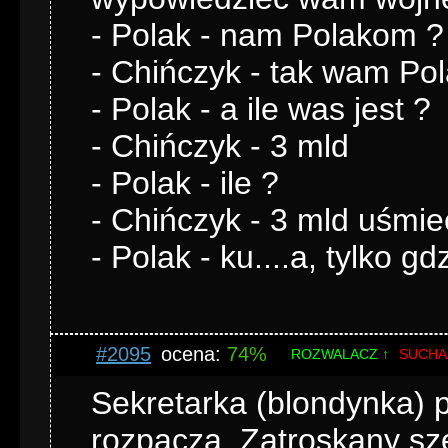
- Polak - nam Polakom ?
- Chińczyk - tak wam Po
- Polak - a ile was jest ?
- Chińczyk - 3 mld
- Polak - ile ?
- Chińczyk - 3 mld uśmie
- Polak - ku....a, tylko
#2095
ocena:
74%
ROZWALACZ ↑
SUCHA
Sekretarka (blondynka) p
rozpacza. Zatroskany szef