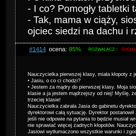
- I co? Pomogły tabletki 
- Tak, mama w ciąży, sios
ojciec siedzi na dachu i r
#1414
ocena:
85%
ROZWALACZ ↑
SUCHA
Nauczycielka pierwszej klasy, miała kłopoty z 
• Jasiu, o co ci chodzi?
• Jestem za mądry do pierwszej klasy. Moja sios
klasie a ja jestem mądrzejszy od niej! Myślę, 
trzeciej klasie!
Nauczycielka zabrała Jasia do gabinetu dyrekto
dyrektorowi całą sytuację. Dyrektor postanowił 
jeśli nie odpowie na pytania to będzie musiał wr
nie sprawiać więcej żadnych kłopotów. Nauczyci
Jasiowi wytłumaczono wszystkie warunki i zgod