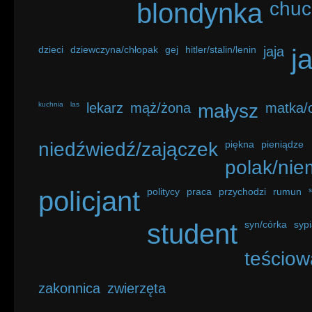
blondynka
chuc
dzieci
dziewczyna/chłopak
gej
hitler/stalin/lenin
jaja
j
kuchnia
las
lekarz
mąż/żona
małysz
matka/o
niedźwiedź/zajączek
piękna
pieniądze
polak/nie
policjant
politycy
praca
przychodzi
rumun
student
syn/córka
sypi
teściow
zakonnica
zwierzęta