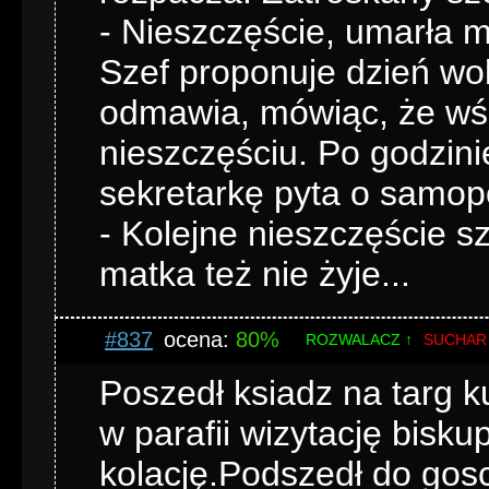
- Nieszczęście, umarła m
Szef proponuje dzień wo
odmawia, mówiąc, że wśr
nieszczęściu. Po godzini
sekretarkę pyta o samop
- Kolejne nieszczęście sz
matka też nie żyje...
#837
ocena:
80%
ROZWALACZ ↑
SUCHAR
Poszedł ksiadz na targ k
w parafii wizytację bisku
kolację.Podszedł do gosc