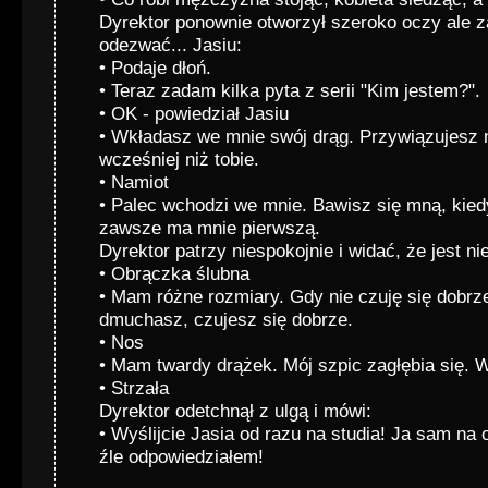
Dyrektor ponownie otworzył szeroko oczy ale z
odezwać... Jasiu:
• Podaje dłoń.
• Teraz zadam kilka pyta z serii "Kim jestem?".
• OK - powiedział Jasiu
• Wkładasz we mnie swój drąg. Przywiązujesz 
wcześniej niż tobie.
• Namiot
• Palec wchodzi we mnie. Bawisz się mną, kied
zawsze ma mnie pierwszą.
Dyrektor patrzy niespokojnie i widać, że jest ni
• Obrączka ślubna
• Mam różne rozmiary. Gdy nie czuję się dobrze
dmuchasz, czujesz się dobrze.
• Nos
• Mam twardy drążek. Mój szpic zagłębia się.
• Strzała
Dyrektor odetchnął z ulgą i mówi:
• Wyślijcie Jasia od razu na studia! Ja sam na 
źle odpowiedziałem!