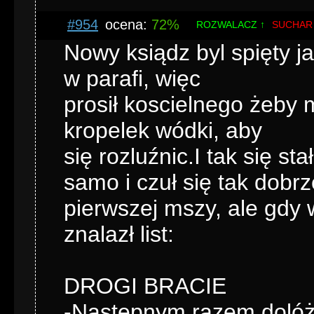
#954
ocena:
72%
ROZWALACZ ↑
SUCHAR
Nowy ksiądz byl spięty j
w parafi, więc
prosił koscielnego żeby 
kropelek wódki, aby
się rozluźnic.I tak się st
samo i czuł się tak dobrze
pierwszej mszy, ale gdy 
znalazł list:
DROGI BRACIE
-Następnym razem dolóż 