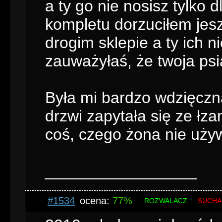
a ty go nie nosisz tylko
kompletu dorzuciłem jesz
drogim sklepie a ty ich n
zauważyłaś, że twoja psi
Była mi bardzo wdzięczn
drzwi zapytała się ze łz
coś, czego żona nie uży
_________________
#1534
ocena:
77%
ROZWALACZ ↑
SUCHA