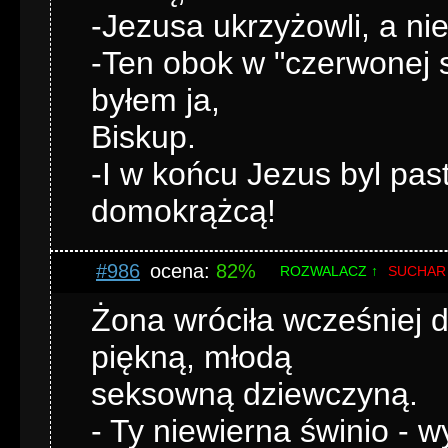
-Jezusa ukrzyżowli, a nie
-Ten obok w "czerwonej su
byłem ja,
Biskup.
-I w końcu Jezus byl pas
domokrążcą!
#986
ocena:
82%
ROZWALACZ ↑
SUCHAR
Żona wróciła wcześniej 
piękną, młodą
seksowną dziewczyną.
- Ty niewierna świnio - w