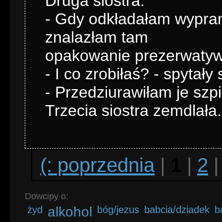
Druga siostra:
- Gdy odkładałam wypran
znalazłam tam
opakowanie prezerwatyw
- I co zrobiłaś? - spytał
- Przedziurawiłam je szpi
Trzecia siostra zemdlała.
(: poprzednia
|
1
|
2
Dowcipy o:
żyd
alkohol
bóg/jezus
babcia/dziadek
b