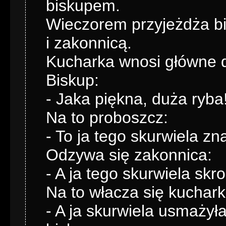
biskupem.
Wieczorem przyjeżdża bi
i zakonnicą.
Kucharka wnosi główne d
Biskup:
- Jaka piękna, duża ryba
Na to proboszcz:
- To ja tego skurwiela zn
Odzywa się zakonnica:
- A ja tego skurwiela skr
Na to włacza się kuchark
- A ja skurwiela usmażył