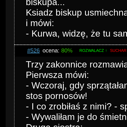
biskupa...
Ksiadz biskup usmiechnał 
i mówi:
- Kurwa, widzę, że tu sam
#526
ocena:
80%
ROZWALACZ ↑
SUCHAR
Trzy zakonnice rozmawia
Pierwsza mówi:
- Wczoraj, gdy sprzątała
stos pornosów!
- I co zrobiłaś z nimi? - 
- Wywaliłam je do śmietn