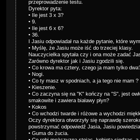
przeprowadzenie testu.
Dyrektor pyta:
• Ile jest 3 x 3?
• 9.
• Ile jest 6 x 6?
• 36.
I Jasiu odpowiadał na każde pytanie, które wym
• Myślę, że Jasiu może iść do trzeciej klasy.
Nauczycielka spytała czy i ona może zadać Jas
Zarówno dyrektor jak i Jasiu zgodzili się.
• Co krowa ma cztery, czego ja mam tylko dwa
• Nogi.
• Co ty masz w spodniach, a ja tego nie mam ?
• Kieszenie.
• Co zaczyna się na "K" kończy na "S", jest ow
smakowite i zawiera białawy płyn?
• Kokos
• Co wchodzi twarde i różowe a wychodzi miękki
Oczy dyrektora otworzyły się naprawdę szerok
powstrzymać odpowiedź Jasia, Jasiu powiedzia
• Guma do żucia.
• Co robi mężczyzna stojąc, kobieta siedząc, a