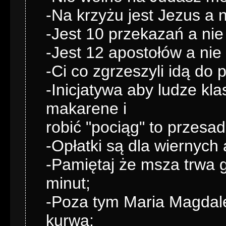
-Na krzyżu jest Jezus a
-Jest 10 przekazań a nie
-Jest 12 apostołów a nie
-Ci co zgrzeszyli idą do p
-Inicjatywa aby ludze kla
makarene i
robić "pociąg" to przesad
-Opłatki są dla wiernych 
-Pamiętaj że msza trwa g
minut;
-Poza tym Maria Magdale
kurwą;