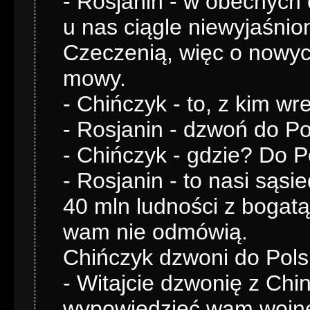
- Rosjanin - w obecnych 
u nas ciągle niewyjaśnion
Czeczenią, więc o nowyc
mowy.
- Chińczyk - to, z kim 
- Rosjanin - dzwoń do Pol
- Chińczyk - gdzie? Do Po
- Rosjanin - to nasi sąs
40 mln ludności z bogatą
wam nie odmówią.
Chińczyk dzwoni do Pols
- Witajcie dzwonię z Ch
wypowiedzieć wam wojn