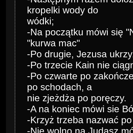
kropelki wody do
wódki;
-Na początku mówi się "
"kurwa mac"
-Po drugie, Jezusa ukrzyż
-Po trzecie Kain nie ciągn
-Po czwarte po zakończe
po schodach, a
nie zjeżdża po poręczy.
-A na koniec mówi sie Bó
-Krzyż trzeba nazwać po i
-Nie wolno na Judasz mó