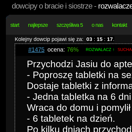
dowcipy o bracie i siostrze -
rozwalacze
start
najlepsze
szczęśliwa 5
o nas
kontakt
Kolejny dowcip pojawi się za:
03
:
15
:
16
.
#1475
ocena:
76%
ROZWALACZ ↑
SUCHA
Przychodzi Jasiu do apte
- Poproszę tabletki na sex
Dostaje tabletki z inform
- Jedna tabletka na 6 dni
Wraca do domu i pomylił
- 6 tabletek na dzień.
Po kilku dniach przychodz