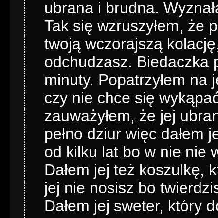
ubrana i brudna. Wyznała 
Tak się wzruszyłem, że p
twoją wczorajszą kolację,
odchudzasz. Biedaczka p
minuty. Popatrzyłem na j
czy nie chce się wykąpać
zauważyłem, że jej ubrani
pełno dziur więc dałem je
od kilku lat bo w nie nie
Dałem jej też koszulkę, k
jej nie nosisz bo twierdz
Dałem jej sweter, który d