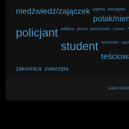
niedźwiedź/zajączek
piękna
pieniądze
polak/nie
policjant
politycy
praca
przychodzi
rumun
student
syn/córka
sypi
teściow
zakonnica
zwierzęta
O NAS
|
KONT