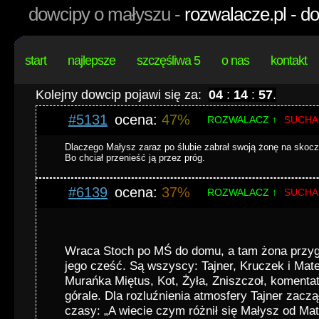
dowcipy o małyszu -
rozwalacze.pl - d
start
najlepsze
szczęśliwa 5
o nas
kontakt
Kolejny dowcip pojawi się za:
04
:
14
:
57
.
#5131
ocena:
47%
ROZWALACZ ↑
SUCHA
Dlaczego Małysz zaraz po ślubie zabrał swoją żonę na skocz
Bo chciał przenieść ją przez próg.
#6139
ocena:
37%
ROZWALACZ ↑
SUCHA
Wraca Stoch po MŚ do domu, a tam żona przyg
jego cześć. Są wszyscy: Tajner, Kruczek i Mate
Murańka Miętus, Kot, Żyła, Zniszczoł, komentato
górale. Dla rozluźnienia atmosfery Tajner zacz
czasy: „A wiecie czym różnił się Małysz od Ma