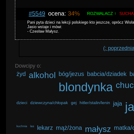
#5549
ocena:
34%
ROZWALACZ ↑
SUCHA
Pani pyta dzieci na lekcji polskiego kto jeszcze, oprócz Wis
Jasio wstaje i mówi:
- Czesław Małysz.
(: poprzedni
Dowcipy o:
żyd
alkohol
bóg/jezus
babcia/dziadek
b
blondynka
chuc
dzieci
dziewczyna/chłopak
gej
hitler/stalin/lenin
jaja
j
kuchnia
las
lekarz
mąż/żona
małysz
matka/o