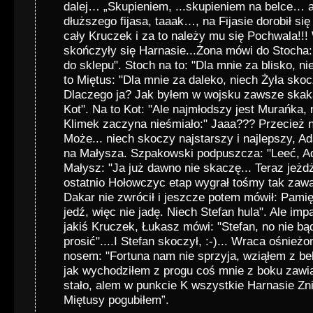
dalej… „Skupieniem, ...skupieniem na belce… 
dłuższego fijasa, taaak…, na Fijasie dorobił się
cały Kruczek i za to należy mu się Pochwala
skończyły się Harnasie...Żona mówi do Stocha:
do sklepu". Stoch na to: "Dla mnie za blisko, n
to Miętus: "Dla mnie za daleko, niech Żyła sko
Dlaczego ja? Jak byłem w wojsku zawsze skaka
Kot". Na to Kot: "Ale najmłodszy jest Murańka, 
Klimek zaczyna nieśmiało:" Jaaa??? Przecież n
Może... niech skoczy najstarszy i najlepszy, A
na Małysza. Szpakowski podpuszcza: "Leeć, A
Małysz: "Ja już dawno nie skaczę... Teraz jeżd
ostatnio Hołowczyc etap wygrał tośmy tak zawal
Dakar nie zwrócił i jeszcze potem mówił: Pamięt
jedź, więc nie jadę. Niech Stefan hula". Ale im
jakiś Kruczek, Łukasz mówi: "Stefan, no nie bąd
prosić"....I Stefan skoczył, :-)... Wraca ośnieżo
nosem: "Fortuna nam nie sprzyja, wziąłem z bel
jak wychodziłem z progu coś mnie z boku zawiał
stało, alem w punkcie K wszystkie Harnasie Zn
Miętusy pogubiłem”.