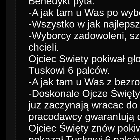
Benedykt pyta:
-A jak tam u Was po wy
-Wszystko w jak najleps
-Wyborcy zadowoleni, szc
chcieli.
Ojciec Swiety pokiwał gł
Tuskowi 6 palców.
-A jak tam u Was z bezr
-Doskonale Ojcze Święty.
juz zaczynają wracac do 
pracodawcy gwarantują d
Ojciec Święty znów pokiw
pokazał Tuskowi 6 palcó