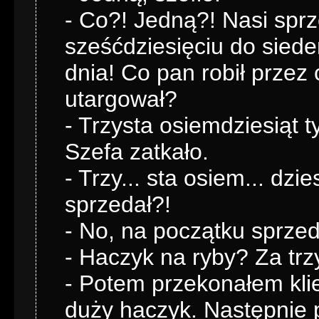
- Co?! Jedną?! Nasi spr
sześćdziesięciu do siede
dnia! Co pan robił przez 
utargował?
- Trzysta osiemdziesiąt t
Szefa zatkało.
- Trzy... sta osiem... dz
sprzedał?!
- No, na początku sprzed
- Haczyk na ryby? Za trz
- Potem przekonałem klie
duży haczyk. Następnie 