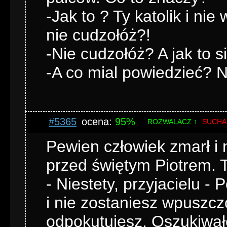
-Jak to ? Ty katolik i nie
nie cudzołóż?!
-Nie cudzołóż? A jak to 
-A co mial powiedzieć? Ni
#5365
ocena:
95%
ROZWALACZ ↑
SUCHA
Pewien człowiek zmarł i 
przed świętym Piotrem. 
- Niestety, przyjacielu -
i nie zostaniesz wpuszcz
odpokutujesz. Oszukiwał