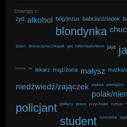
Dowcipy o:
żyd
alkohol
bóg/jezus
babcia/dziadek
b
blondynka
chuc
dzieci
dziewczyna/chłopak
gej
hitler/stalin/lenin
jaja
j
kuchnia
las
lekarz
mąż/żona
małysz
matka/o
niedźwiedź/zajączek
piękna
pieniądze
polak/nie
policjant
politycy
praca
przychodzi
rumun
student
syn/córka
sypi