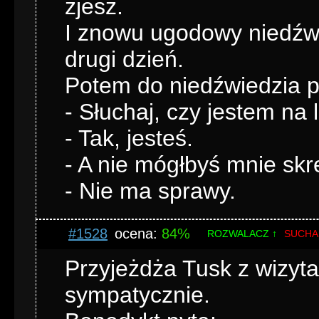
zjesz.
I znowu ugodowy niedźwi
drugi dzień.
Potem do niedźwiedzia pr
- Słuchaj, czy jestem na l
- Tak, jesteś.
- A nie mógłbyś mnie skr
- Nie ma sprawy.
#1528
ocena:
84%
ROZWALACZ ↑
SUCHA
Przyjeżdża Tusk z wizyta
sympatycznie.