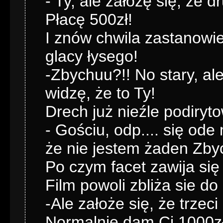
- Ty, ale założę się, że d
Płacę 500zł!
I znów chwila zastanowie
glacy łysego!
-Zbychuu?!! No stary, ale
widzę, że to Ty!
Drech już nieźle podiryt
- Gościu, odp.... się ode
że nie jestem żaden Zby
Po czym facet zawija się
Film powoli zbliża sie d
-Ale założe się, że trzeci
Normalnie dam Ci 1000zł