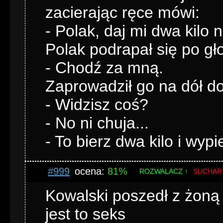
zacierając ręce mówi:
- Polak, daj mi dwa kilo n
Polak podrapał się po gł
- Chodź za mną.
Zaprowadził go na dół do
- Widzisz coś?
- No ni chuja...
- To bierz dwa kilo i wypi
#999
ocena:
81%
ROZWALACZ ↑
SUCHAR
Kowalski poszedł z żoną 
jest to seks