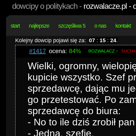
dowcipy o politykach -
rozwalacze.pl - 
start
najlepsze
szczęśliwa 5
o nas
kontakt
Kolejny dowcip pojawi się za:
07
:
15
:
23
.
#1417
ocena:
84%
ROZWALACZ ↑
SUCHA
Wielki, ogromny, wielop
kupicie wszystko. Szef 
sprzedawcę, dając mu je
go przetestować. Po za
sprzedawcę do biura:
- No to ile dziś zrobił pa
- Jedną, szefie.