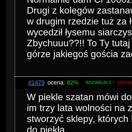
Drugi z kolegów zastanawi
w drugim rzedzie tuż z
wycedził łysemu siarczys
Zbychuuu??!! To Ty tutaj 
górze jakiegoś gościa z
#1479
ocena:
82%
ROZWALACZ ↑
SUCHA
W piekle szatan mówi do
im trzy lata wolności na 
stworzyć sklepy, których
do piekła.