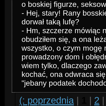
o boskiej figurze, seksow
- Hej, stary! Rany bosski
dorwał taką lufę?
- Hm, szczerze mówiąc 
obudziłem się, a ona leż
wszystko, o czym mogę m
prowadzony dom i obłędn
wiem tylko, dlaczego za
kochać, ona odwraca się 
"jebany podatek dochodo
(: poprzednia
|
1
|
2