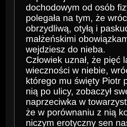
dochodowym od osób fiz
polegała na tym, że wróci
obrzydliwą, otyłą i pask
małżeńskimi obowiązkami 
wejdziesz do nieba.
Człowiek uznał, że pięć 
wieczności w niebie, wróc
którego mu święty Piotr 
nią po ulicy, zobaczył sw
naprzeciwka w towarzyst
że w porównaniu z nią k
niczym erotyczny sen nas