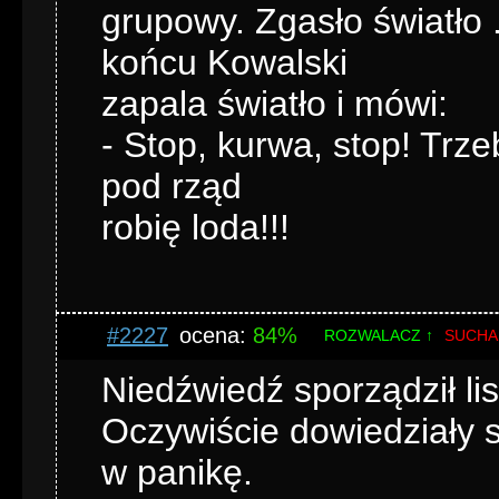
grupowy. Zgasło światło ..
końcu Kowalski
zapala światło i mówi:
- Stop, kurwa, stop! Trzeb
pod rząd
robię loda!!!
#2227
ocena:
84%
ROZWALACZ ↑
SUCHA
Niedźwiedź sporządził lis
Oczywiście dowiedziały s
w panikę.