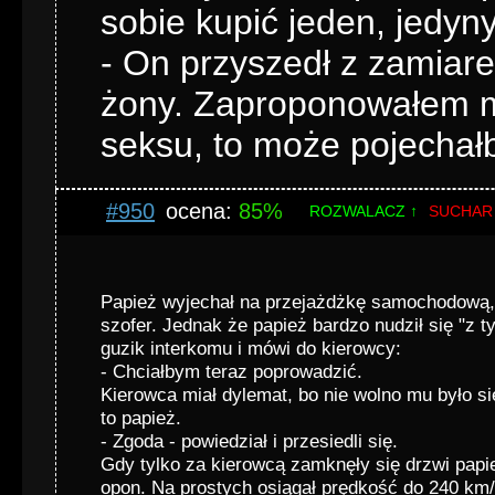
sobie kupić jeden, jedyn
- On przyszedł z zamiar
żony. Zaproponowałem m
seksu, to może pojechałb
#950
ocena:
85%
ROZWALACZ ↑
SUCHAR
Papież wyjechał na przejażdżkę samochodową,
szofer. Jednak że papież bardzo nudził się "z t
guzik interkomu i mówi do kierowcy:
- Chciałbym teraz poprowadzić.
Kierowca miał dylemat, bo nie wolno mu było si
to papież.
- Zgoda - powiedział i przesiedli się.
Gdy tylko za kierowcą zamknęły się drzwi papi
opon. Na prostych osiągał prędkość do 240 km/h