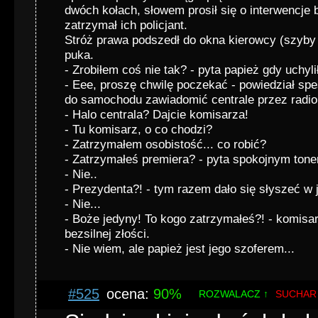
dwóch kołach, słowem prosił się o interwencje 
zatrzymał ich policjant.
Stróż prawa podszedł do okna kierowcy (szyby 
puka.
- Zrobiłem coś nie tak? - pyta papież gdy uchyli
- Eee, proszę chwilę poczekać - powiedział spe
do samochodu zawiadomić centrale przez radio
- Halo centrala? Dajcie komisarza!
- Tu komisarz, o co chodzi?
- Zatrzymałem osobistość... co robić?
- Zatrzymałeś premiera? - pyta spokojnym tone
- Nie..
- Prezydenta?! - tym razem dało się słyszeć w j
- Nie...
- Boże jedyny! To kogo zatrzymałeś?! - komisar
bezsilnej złości.
- Nie wiem, ale papież jest jego szoferem...
#525
ocena:
90%
ROZWALACZ ↑
SUCHAR