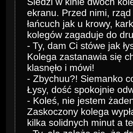
Siedzi w kinie dwóch ko
ekranu. Przed nimi, rząd n
łańcuch jak u krowy, kar
kolegów zagaduje do dru
- Ty, dam Ci stówe jak ły
Kolega zastanawia się ch
klasnęło i mówi!
- Zbychuu?! Siemanko co
Łysy, dość spokojnie odw
- Koleś, nie jestem żade
Zaskoczony kolega wypła
kilka solidnych minut a 