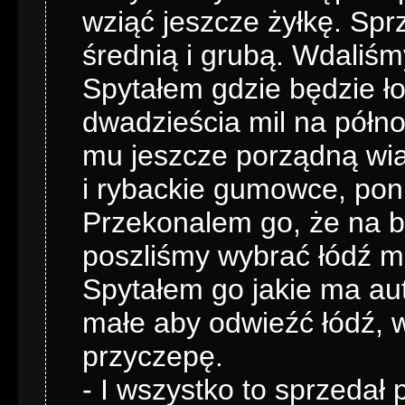
wziąć jeszcze żyłkę. Spr
średnią i grubą. Wdaliś
Spytałem gdzie będzie ło
dwadzieścia mil na półn
mu jeszcze porządną wi
i rybackie gumowce, pon
Przekonalem go, że na br
poszliśmy wybrać łódź m
Spytałem go jakie ma aut
małe aby odwieźć łódź,
przyczepę.
- I wszystko to sprzedał 