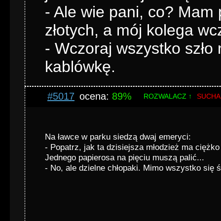
- Ale wie pani, co? Mam
złotych, a mój kolega wc
- Wczoraj wszystko szło na
kablówkę.
#5017
ocena:
89%
ROZWALACZ ↑
SUCHA
Na ławce w parku siedzą dwaj emeryci:
- Popatrz, jak ta dzisiejsza młodzież ma ciężko
Jednego papierosa na pięciu muszą palić...
- No, ale dzielne chłopaki. Mimo wszystko się ś