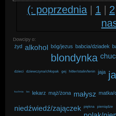
(: poprzednia
|
1
|
2
nas
Dowcipy o:
żyd
alkohol
bóg/jezus
babcia/dziadek
b
blondynka
chuc
dzieci
dziewczyna/chłopak
gej
hitler/stalin/lenin
jaja
j
kuchnia
las
lekarz
mąż/żona
małysz
matka/o
niedźwiedź/zajączek
piękna
pieniądze
polak/nie