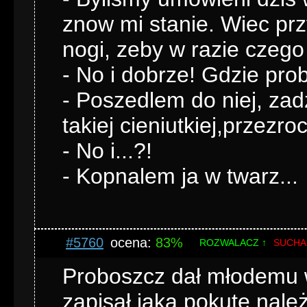
znow mi stanie. Wiec prz
nogi, zeby w razie czego
- No i dobrze! Gdzie pro
- Poszedlem do niej, za
takiej cieniutkiej,przezro
- No i...?!
- Kopnalem ja w twarz...
#5760
ocena:
83%
ROZWALACZ ↑
SUCHA
Proboszcz dał młodemu w
zapisał jaką pokutę nal