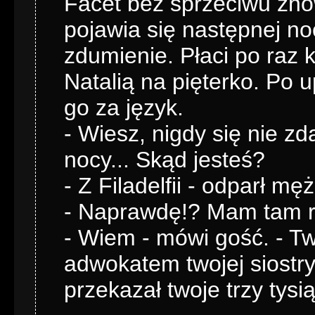
Facet bez sprzeciwu znow
pojawia się następnej no
zdumienie. Płaci po raz ko
Natalią na pięterko. Po 
go za język.
- Wiesz, nigdy się nie zd
nocy... Skąd jesteś?
- Z Filadelfii - odparł mę
- Naprawdę!? Mam tam r
- Wiem - mówi gość. - Twó
adwokatem twojej siostry
przekazał twoje trzy tys