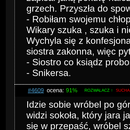
grzech. Przyszła do spo
- Robiłam swojemu chłop
Wikary szuka , szuka i n
Wychyla się z konfesjonał
siostra zakonna, więc py
- Siostro co ksiądz prob
- Snikersa.
#4609
ocena:
91%
ROZWALACZ ↑
SUCHA
Idzie sobie wróbel po gó
widzi sokoła, który jara j
się w przepaść, wróbel 