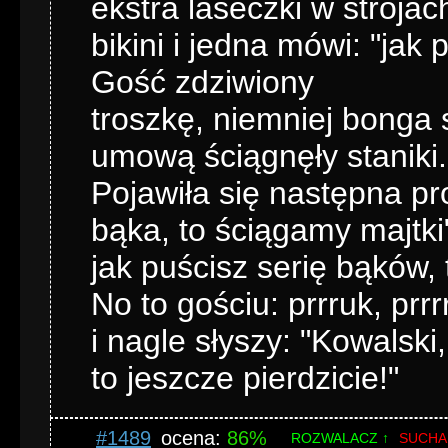
ekstra laseczki w strojac
bikini i jedna mówi: "jak 
Gość zdziwiony
troszkę, niemniej bonga
umową ściągnęły staniki.
Pojawiła się następna pr
bąka, to ściągamy majtki
jak puścisz serię bąków,
No to gościu: prrruk, prrr
i nagle słyszy: "Kowalski
to jeszcze pierdzicie!"
#1489
ocena:
86%
ROZWALACZ ↑
SUCHA