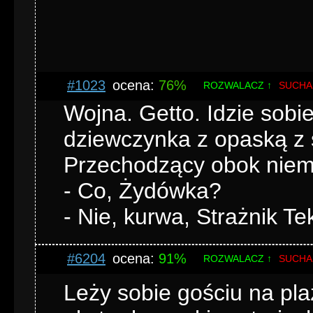
#1023
ocena:
76%
ROZWALACZ ↑
SUCHA
Wojna. Getto. Idzie sobi
dziewczynka z opaską z
Przechodzący obok niemie
- Co, Żydówka?
- Nie, kurwa, Strażnik Te
#6204
ocena:
91%
ROZWALACZ ↑
SUCHA
Leży sobie gościu na pla