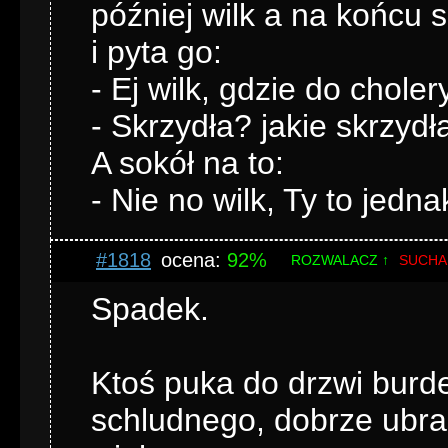
później wilk a na końcu s
i pyta go:
- Ej wilk, gdzie do chole
- Skrzydła? jakie skrzyd
A sokół na to:
- Nie no wilk, Ty to jedn
#1818
ocena:
92%
ROZWALACZ ↑
SUCHA
Spadek.
Ktoś puka do drzwi burdel
schludnego, dobrze ubr