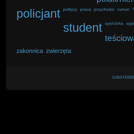
policjant
politycy
praca
przychodzi
rumun
student
syn/córka
sypi
teściow
zakonnica
zwierzęta
O NAS
|
KONT