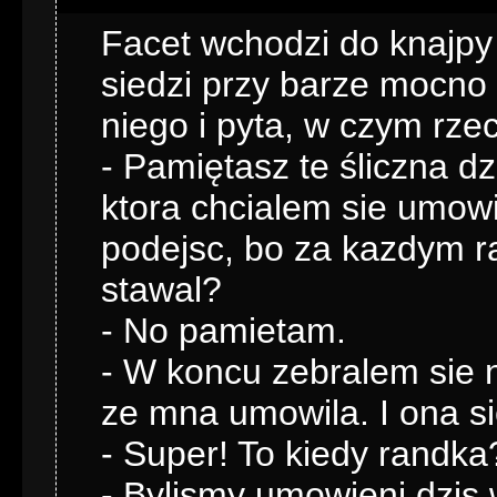
Facet wchodzi do knajpy 
siedzi przy barze mocno
niego i pyta, w czym rzec
- Pamiętasz te śliczna d
ktora chcialem sie umowi
podejsc, bo za kazdym ra
stawal?
- No pamietam.
- W koncu zebralem sie 
ze mna umowila. I ona si
- Super! To kiedy randka
- Bylismy umowieni dzis 