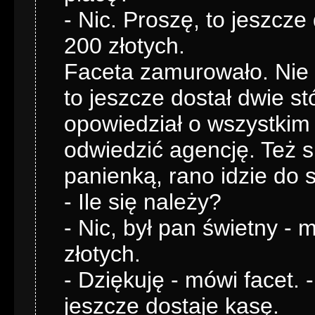
- Nic. Proszę, to jeszcz
200 złotych.
Faceta zamurowało. Nie 
to jeszcze dostał dwie s
opowiedział o wszystkim 
odwiedzić agencję. Też s
panienką, rano idzie do s
- Ile się należy?
- Nic, był pan świetny -
złotych.
- Dziękuję - mówi facet. -
jeszcze dostaje kasę.