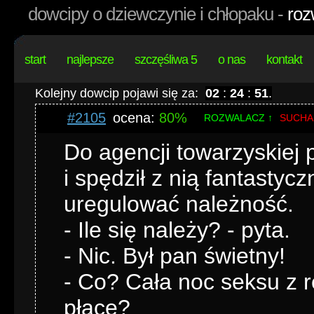
dowcipy o dziewczynie i chłopaku -
roz
start
najlepsze
szczęśliwa 5
o nas
kontakt
Kolejny dowcip pojawi się za:
02
:
24
:
50
.
#2105
ocena:
80%
ROZWALACZ ↑
SUCHA
Do agencji towarzyskiej 
i spędził z nią fantastyc
uregulować należność.
- Ile się należy? - pyta.
- Nic. Był pan świetny!
- Co? Cała noc seksu z r
płacę?