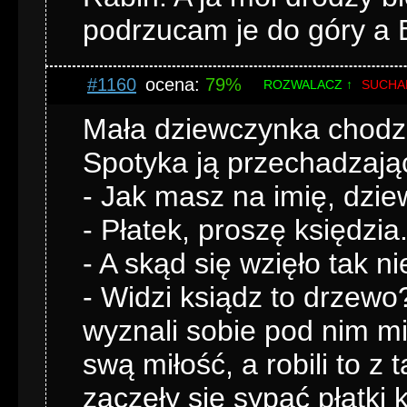
podrzucam je do góry a B
#1160
ocena:
79%
ROZWALACZ ↑
SUCHA
Mała dziewczynka chodz
Spotyka ją przechadzając
- Jak masz na imię, dzi
- Płatek, proszę księdzia
- A skąd się wzięło tak n
- Widzi ksiądz to drzewo
wyznali sobie pod nim m
swą miłość, a robili to z
zaczęły się sypać płatki 