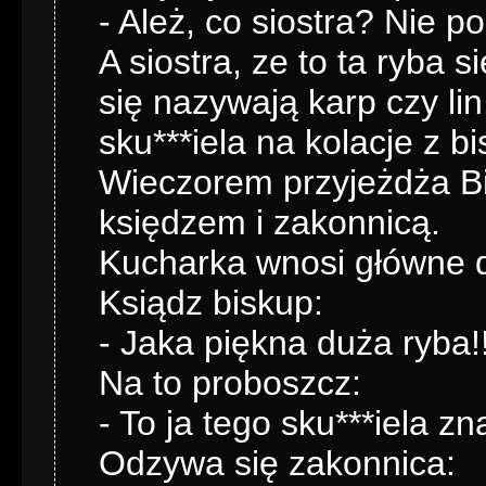
- Ależ, co siostra? Nie p
A siostra, ze to ta ryba s
się nazywają karp czy li
sku***iela na kolacje z b
Wieczorem przyjeżdża Bis
księdzem i zakonnicą.
Kucharka wnosi główne d
Ksiądz biskup:
- Jaka piękna duża ryba!!
Na to proboszcz:
- To ja tego sku***iela zn
Odzywa się zakonnica: