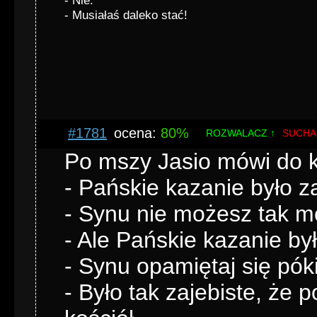
- Nie.
- Musiałaś daleko stać!
#1781
ocena:
80%
ROZWALACZ ↑
SUCHA
Po mszy Jasio mówi do k
- Pańskie kazanie było za
- Synu nie możesz tak m
- Ale Pańskie kazanie by
- Synu opamiętaj się pók
- Było tak zajebiste, że