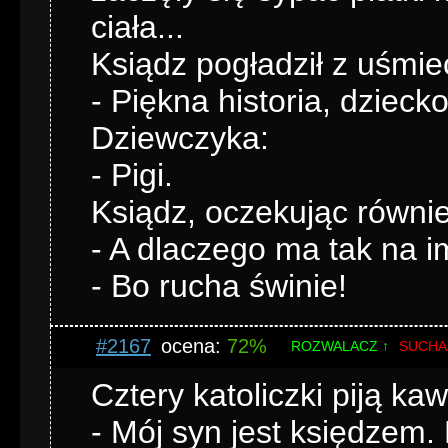
ciała...
Ksiądz pogładził z uśmi
- Piękna historia, dziecko
Dziewczyka:
- Pigi.
Ksiądz, oczekując równie
- A dlaczego ma tak na i
- Bo rucha świnie!
#2167
ocena:
72%
ROZWALACZ ↑
SUCHA
Cztery katoliczki piją k
- Mój syn jest księdzem.