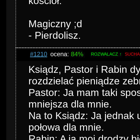
kościół.
Magiczny ;d
- Pierdolisz.
#1210
ocena:
84%
ROZWALACZ ↑
SUCHA
Ksiądz, Pastor i Rabin d
rozdzielać pieniądze zeb
Pastor: Ja mam taki spo
mniejsza dla mnie.
Na to Ksiądz: Ja jednak
połowa dla mnie.
Rabin: A ja moi drodzy b