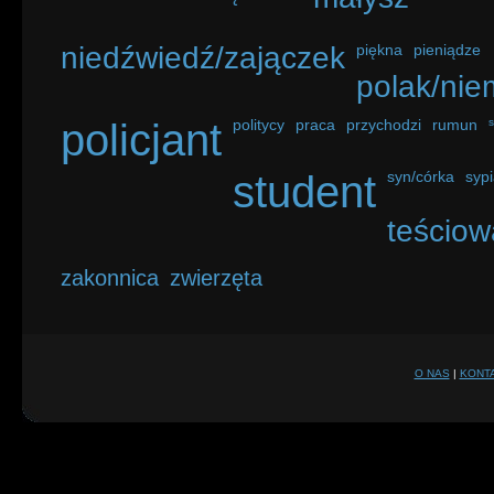
niedźwiedź/zajączek
piękna
pieniądze
polak/nie
policjant
politycy
praca
przychodzi
rumun
student
syn/córka
sypi
teściow
zakonnica
zwierzęta
O NAS
|
KONT