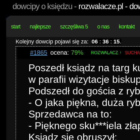
dowcipy o księdzu -
rozwalacze.pl - do
start
najlepsze
szczęśliwa 5
o nas
kontakt
Kolejny dowcip pojawi się za:
06
:
36
:
14
.
#1865
ocena:
79%
ROZWALACZ ↑
SUCHA
Poszedł ksiądz na targ k
w parafii wizytacje bisku
Podszedł do gościa z ryb
- O jaka piękna, duża ry
Sprzedawca na to:
- Pięknego sku***iela zł
Ksiądz się obruszył: