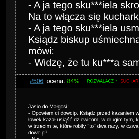
- A ja tego sku***iela sk
Na to włącza się kuchark
- A ja tego sku***iela us
Ksiądz biskup uśmiechnął s
mówi:
- Widzę, że tu ku***a sam
#506
ocena:
84%
ROZWALACZ ↑
SUCHAR
Jasio do Małgosi:
- Opowiem ci dowcip. Ksiądz przed kazaniem 
ławek kazał usiąść dziewicom, w drugim tym, któ
w trzecim te, które robiły "to" dwa razy, w czwa
dowcip?