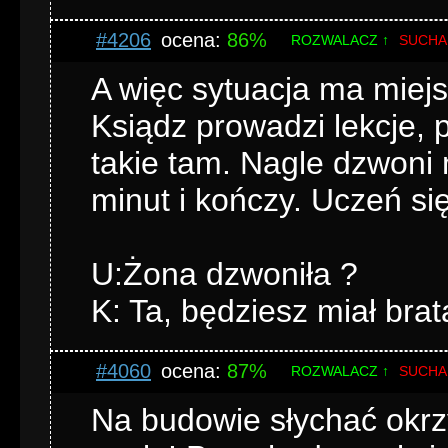
#4206
ocena:
86%
ROZWALACZ ↑
SUCHA
A więc sytuacja ma miejsce
Ksiądz prowadzi lekcje, p
takie tam. Nagle dzwoni 
minut i kończy. Uczeń się
U:Żona dzwoniła ?
K: Ta, będziesz miał brat
#4060
ocena:
87%
ROZWALACZ ↑
SUCHA
Na budowie słychać okrzy