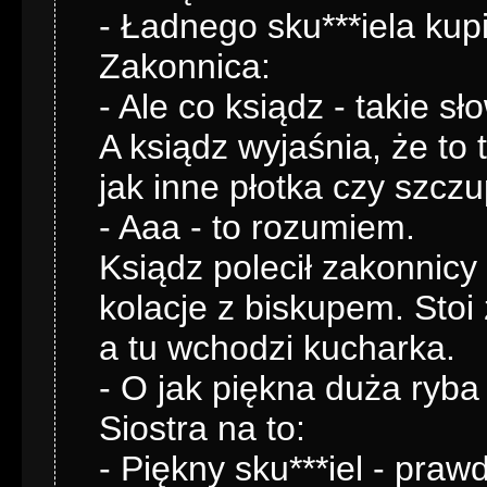
- Ładnego sku***iela kup
Zakonnica:
- Ale co ksiądz - takie s
A ksiądz wyjaśnia, że to 
jak inne płotka czy szcz
- Aaa - to rozumiem.
Ksiądz polecił zakonnicy
kolacje z biskupem. Stoi
a tu wchodzi kucharka.
- O jak piękna duża ryba
Siostra na to:
- Piękny sku***iel - praw