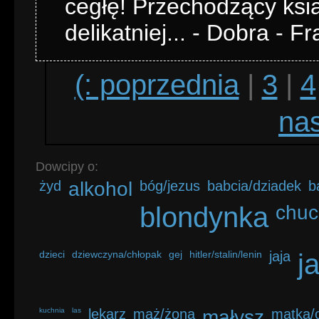
cegłę! Przechodzący ksi
delikatniej... - Dobra - F
(: poprzednia
|
3
|
4
nas
Dowcipy o:
żyd
alkohol
bóg/jezus
babcia/dziadek
b
blondynka
chuc
dzieci
dziewczyna/chłopak
gej
hitler/stalin/lenin
jaja
j
kuchnia
las
lekarz
mąż/żona
małysz
matka/o