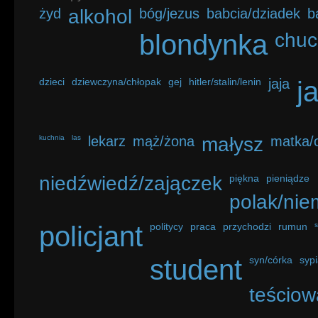
żyd
alkohol
bóg/jezus
babcia/dziadek
b
blondynka
chuc
dzieci
dziewczyna/chłopak
gej
hitler/stalin/lenin
jaja
j
kuchnia
las
lekarz
mąż/żona
małysz
matka/o
niedźwiedź/zajączek
piękna
pieniądze
polak/nie
policjant
politycy
praca
przychodzi
rumun
student
syn/córka
sypi
teściow