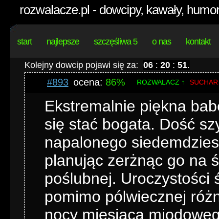
rozwalacze.pl - dowcipy, kawały, humor
start
najlepsze
szczęśliwa 5
o nas
kontakt
Kolejny dowcip pojawi się za:
06
:
20
:
51
.
#893
ocena:
86%
ROZWALACZ ↑
SUCHAR
Ekstremalnie piękna babe
się stać bogata. Dość sz
napalonego siedemdziesi
planując zerżnąc go na 
poślubnej. Uroczystości 
pomimo pólwiecznej różn
nocy miesiąca miodowego