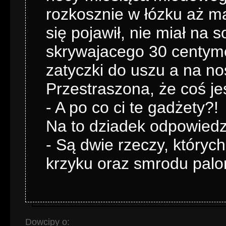
rozkosznie w łózku aż ma
się pojawił, nie miał na
skrywajacego 30 centyme
zatyczki do uszu a na nos
Przestraszona, że coś jes
- A po co ci te gadżety?!
Na to dziadek odpowiedzi
- Są dwie rzeczy, któryc
krzyku oraz smrodu palo
Dowcipy o: