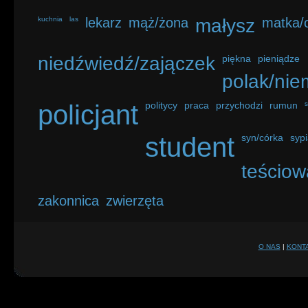
kuchnia
las
lekarz
mąż/żona
małysz
matka/o
niedźwiedź/zajączek
piękna
pieniądze
polak/nie
policjant
politycy
praca
przychodzi
rumun
student
syn/córka
sypi
teściow
zakonnica
zwierzęta
O NAS
|
KONT