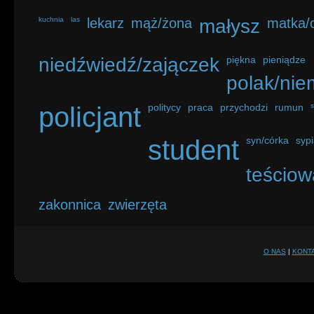
kuchnia
las
lekarz
mąż/żona
małysz
matka/o
niedźwiedź/zajączek
piękna
pieniądze
polak/nie
policjant
politycy
praca
przychodzi
rumun
student
syn/córka
sypi
teściow
zakonnica
zwierzęta
O NAS
|
KONT