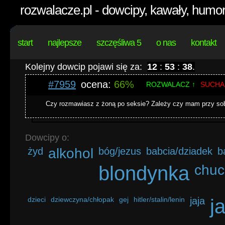
rozwalacze.pl - dowcipy, kawały, humor
start
najlepsze
szczęśliwa 5
o nas
kontakt
Kolejny dowcip pojawi się za:
12
:
53
:
38
.
#7959
ocena:
66%
ROZWALACZ ↑
SUCHA
Czy rozmawiasz z żoną po seksie? Zależy czy mam przy so
Dowcipy o:
żyd
alkohol
bóg/jezus
babcia/dziadek
b
blondynka
chuc
dzieci
dziewczyna/chłopak
gej
hitler/stalin/lenin
jaja
j