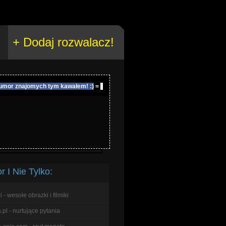
+ Dodaj rozwalacz!
umor znajomych tym kawałem! :)
=
 I Nie Tylko:
l - wesołe obrazki i filmiki
pl - nurtujące pytania