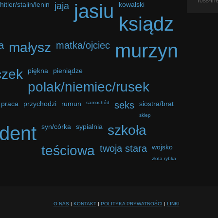
Toss-th
hitler/stalin/lenin
jaja
jasiu
kowalski
ksiądz
a
małysz
matka/ojciec
murzyn
czek
piękna
pieniądze
polak/niemiec/rusek
praca
przychodzi
rumun
samochód
seks
siostra/brat
sklep
udent
syn/córka
sypialnia
szkoła
teściowa
twoja stara
wojsko
złota rybka
O NAS
|
KONTAKT
|
POLITYKA PRYWATNOŚCI
|
LINKI