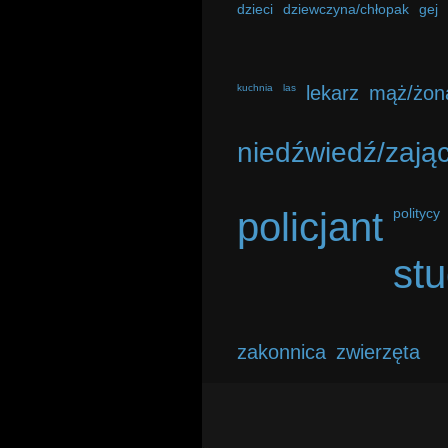
dzieci
dziewczyna/chłopak
gej
kuchnia
las
lekarz
mąż/żon
niedźwiedź/zają
policjant
politycy
st
zakonnica
zwierzęta