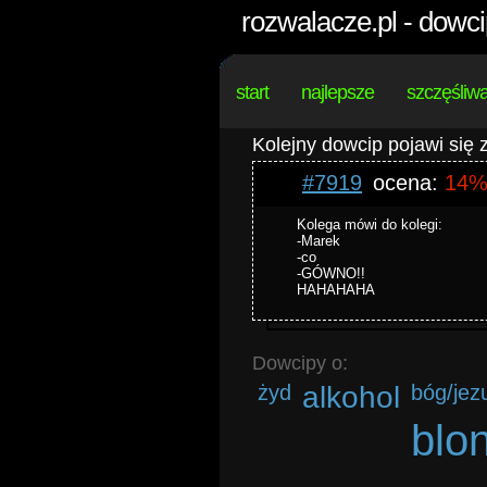
rozwalacze.pl - dowci
start
najlepsze
szczęśliw
Kolejny dowcip pojawi się
#7919
ocena:
14
Kolega mówi do kolegi:
-Marek
-co
-GÓWNO!!
HAHAHAHA
Dowcipy o:
żyd
alkohol
bóg/jez
blo