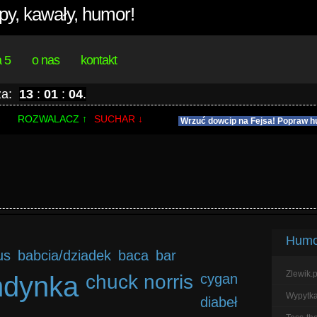
py, kawały, humor!
a 5
o nas
kontakt
 za:
13
:
01
:
04
.
%
ROZWALACZ ↑
SUCHAR ↓
Wrzuć dowcip na Fejsa! Popraw h
Humor
us
babcia/dziadek
baca
bar
Zlewik.p
ndynka
chuck norris
cygan
Wypytka.
diabeł