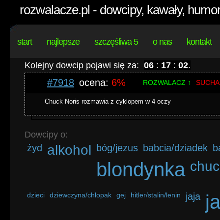
rozwalacze.pl - dowcipy, kawały, humor
start
najlepsze
szczęśliwa 5
o nas
kontakt
Kolejny dowcip pojawi się za:
06
:
17
:
02
.
#7918
ocena:
6%
ROZWALACZ ↑
SUCHA
Chuck Noris rozmawia z cyklopem w 4 oczy
Dowcipy o:
żyd
alkohol
bóg/jezus
babcia/dziadek
b
blondynka
chuc
dzieci
dziewczyna/chłopak
gej
hitler/stalin/lenin
jaja
j