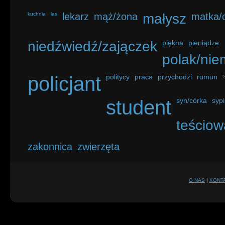
kuchnia
las
lekarz
mąż/żona
małysz
matka/o
niedźwiedź/zajączek
piękna
pieniądze
polak/nie
policjant
politycy
praca
przychodzi
rumun
student
syn/córka
sypi
teściow
zakonnica
zwierzęta
O NAS
|
KONT