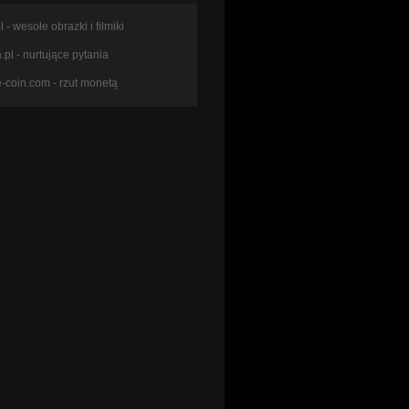
l - wesołe obrazki i filmiki
pl - nurtujące pytania
e-coin.com - rzut monetą