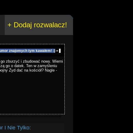
+ Dodaj rozwalacz!
umor znajomych tym kawałem! :)
=
go zburzyć i zbudować nowy. Wierni
oszą go o datek. Ten w zamyśleniu
obojny Żyd dać na kościół? Nagle -
 I Nie Tylko: