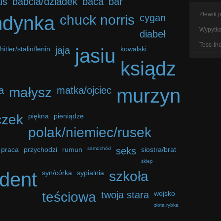
us
babcia/dziadek
baca
bar
Zlewik.p
ndynka
chuck norris
cygan
Wypytka.
diabeł
Toss-th
hitler/stalin/lenin
jaja
jasiu
kowalski
ksiądz
a
małysz
matka/ojciec
murzyn
czek
piękna
pieniądze
polak/niemiec/rusek
praca
przychodzi
rumun
samochód
seks
siostra/brat
sklep
udent
syn/córka
sypialnia
szkoła
teściowa
twoja stara
wojsko
złota rybka