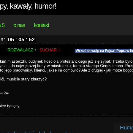
py, kawały, humor!
a 5
o nas
kontakt
 za:
05
:
05
:
52
.
%
ROZWALACZ ↑
SUCHAR ↓
Wrzuć dowcip na Fejsa! Popraw h
 miasteczku budynek kościoła protestanckiego już się sypał. Trzeba było 
zyszli i do największej firmy w miasteczku, tartaku starego Gerszelmana. Pr
 - to jego pracownicy, klienci, jakże im odmówić? Ale z drugiej - jak może bog
iół, musicie stary zburzyć?
larów.
ięć tysięcy.
Humor