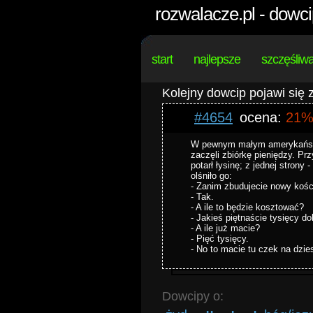
rozwalacze.pl - dowci
start
najlepsze
szczęśliw
Kolejny dowcip pojawi się
#4654
ocena:
21
W pewnym małym amerykańskim
zaczęli zbiórkę pieniędzy. Pr
potarł łysinę; z jednej strony
olśniło go:
- Zanim zbudujecie nowy kośc
- Tak.
- A ile to będzie kosztować?
- Jakieś piętnaście tysięcy do
- A ile już macie?
- Pięć tysięcy.
- No to macie tu czek na dzies
Dowcipy o: