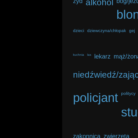
żyd
alkohol
bóg/jez
blo
dzieci
dziewczyna/chłopak
gej
kuchnia
las
lekarz
mąż/żon
niedźwiedź/zają
policjant
politycy
st
zakonnica
zwierzęta